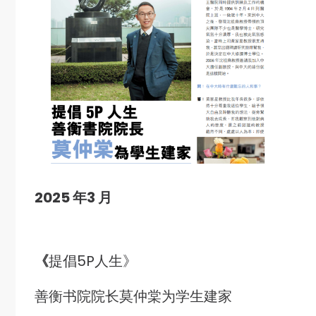
2025 年3 月
《
提倡5P人生》
善衡书院院长莫仲棠为学生建家