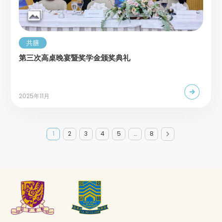
共膳
第三次高桌晚宴暨奖学金颁奖典礼
2025年11月
1
2
3
4
5
…
8