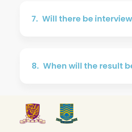
7.
Will there be intervie
8.
When will the result