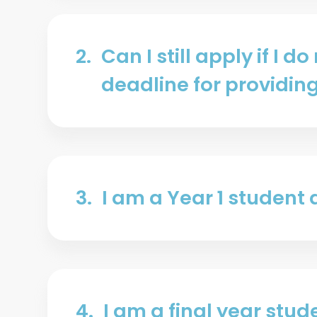
书院学生互助活动基金
书院体育发展基金
体育及康乐
2.
Can I still apply if I d
书院体育代表队
deadline for providing
创意活动基金
3.
I am a Year 1 student a
4.
I am a final year stude