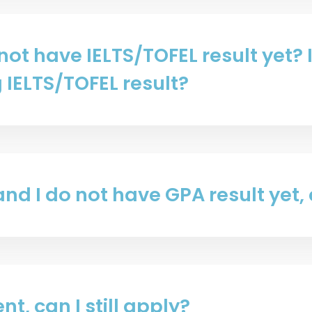
资深书院导师
荣誉学生辅导顾问
善衡之友
o not have IELTS/TOFEL result yet? 
「共膳嘉宾」计划
 IELTS/TOFEL result?
nd I do not have GPA result yet, c
nt, can I still apply?