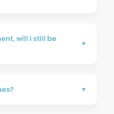
, will I still be
mes?