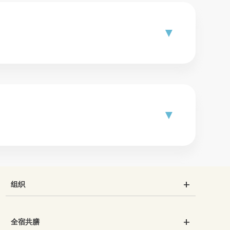
组织
全宿共膳