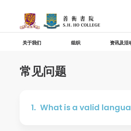
关于我们
组织
资讯及活
院长欢迎词
委员会
善衡快讯
宿舍生活
加入善衡
入学礼及新生辅导营
GESH1010 明新达人－善衡书院启导课
程
常见问题
院长家书
院监会
「家」在善衡
入学礼
出版
学生分享
院务委员会
书院位置及设施
新生辅导营
学生作品
常务委员会
宿舍规则
书院报道
学生发展
院务委员属下工作委员会
GESH4010 圆工立人－善衡书院通识
社会服务
1.
What is a valid langua
总结课程
书院服务
学生活动基金