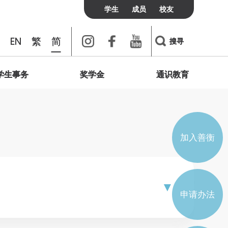
学生
成员
校友
Instagram
Facebook
Youtube
EN
繁
简
搜寻
学生事务
奖学金
通识教育
书院联络
校友
访客
费用及政策
我们想说的是
个人发展与心灵健康
绿洲
校友会
宿膳费用
简介
学术会议
联善网上频道
学生通识研讨会
加入及联络我们
宿膳政策
辅导与支援
加入善衡
实习与培训
学生组织
申请办法
学生会
宿生会