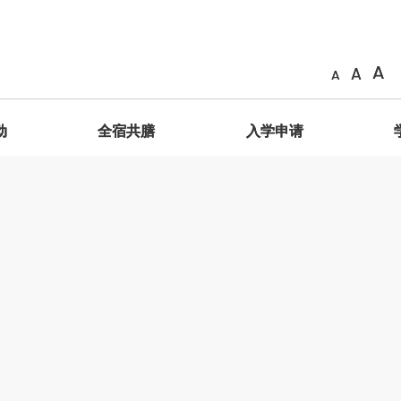
A
A
A
动
全宿共膳
入学申请
简介
善衡成员
相片
共膳生活
申请办法
海外交换计划
GESH2011 服务学习课程 – 明理致用
院长
「膳」在善衡
简介
院训、院徽、抱负、使命
影片
GESH2012服务学习课程 – 践行立人
学生辅导长
奖励制度
海外交换生名单
学生分享
通识教育主任
共「膳」感言
善衡家书
善衡标志
艺术馆
学生作品
舍监与宿舍导师
特别安排
常见问题
善衡成员
体验式学习
荣誉院务委员
特邀院务委员