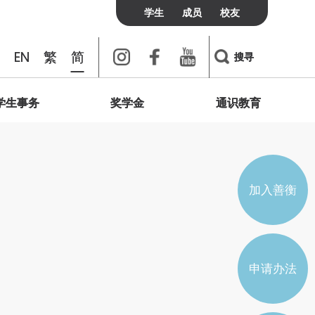
学生
成员
校友
Instagram
Facebook
Youtube
EN
繁
简
搜寻
学生事务
奖学金
通识教育
书院联络
校友
访客
费用及政策
我们想说的是
个人发展与心灵健康
绿洲
校友会
宿膳费用
简介
学术会议
联善网上频道
学生通识研讨会
加入及联络我们
宿膳政策
辅导与支援
加入善衡
实习与培训
学生组织
申请办法
学生会
宿生会