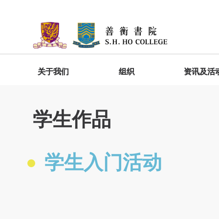
关于我们
组织
资讯及活
院长欢迎词
委员会
善衡快讯
宿舍生活
加入善衡
入学礼及新生辅导营
GESH1010 明新达人－善衡书院启导课
程
学生作品
院长家书
院监会
「家」在善衡
入学礼
出版
学生分享
院务委员会
书院位置及设施
新生辅导营
学生作品
常务委员会
宿舍规则
书院报道
学生入门活动
学生发展
院务委员属下工作委员会
GESH4010 圆工立人－善衡书院通识
社会服务
总结课程
书院服务
学生活动基金