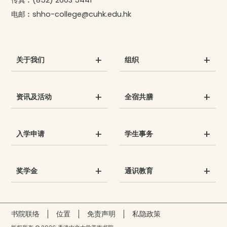
传真︰
(852) 2603 5441
电邮︰
shho-college@cuhk.edu.hk
关于我们
组织
资讯及活动
全宿共膳
入学申请
学生事务
奖学金
通识教育
书院联络
位置
免责声明
私隐政策