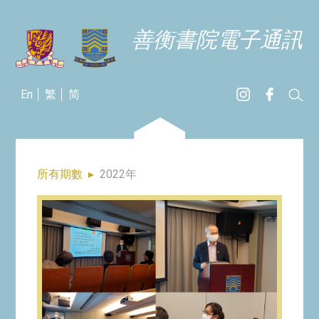
善衡書院電子通訊
En
繁
简
所有期數
▸
2022年