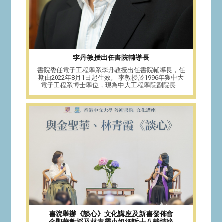
李丹教授出任書院輔導長
書院委任電子工程學系李丹教授出任書院輔導長，任
期由2022年8月1日起生效。 李教授於1996年獲中大
電子工程系博士學位，現為中大工程學院副院長 ...
書院舉辦《談心》文化講座及新書發佈會
金聖華教授及林青霞小姐細訴十八載情緣