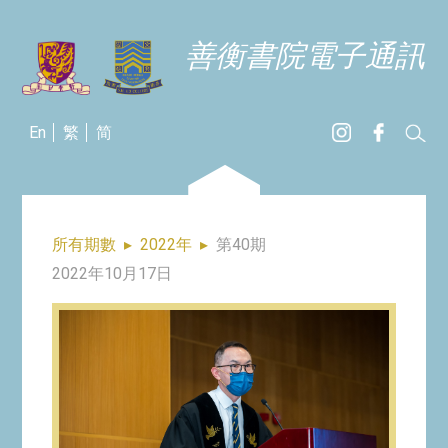
善衡書院電子通訊
En
繁
简
所有期數
▸
2022年
▸
第40期
2022年10月17日