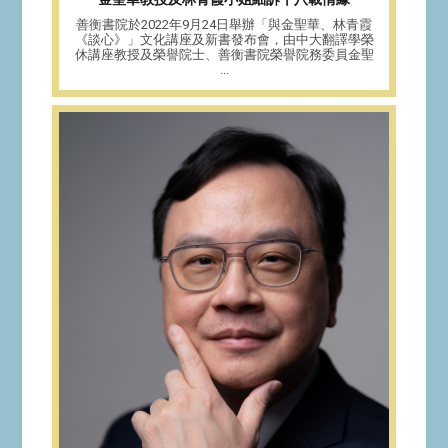
善衡書院於2022年9月24日舉辦「與金聖華、林青霞
《談心》」文化講座及新書發布會，由中大翻譯學榮
休講座教授及榮譽院士、善衡書院榮譽院務委員金聖
...