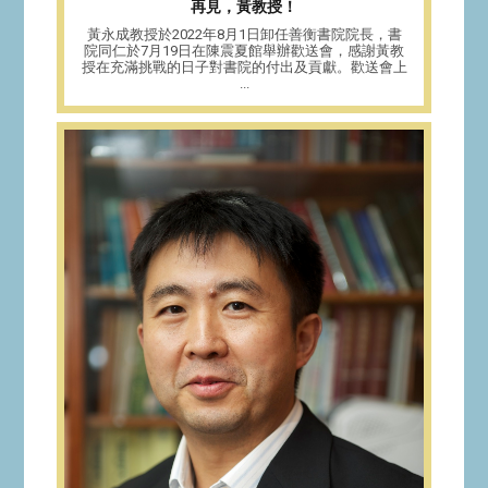
再見，黃教授！
黃永成教授於2022年8月1日卸任善衡書院院長，書
院同仁於7月19日在陳震夏館舉辦歡送會，感謝黃教
授在充滿挑戰的日子對書院的付出及貢獻。歡送會上
...