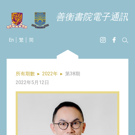
善衡書院電子通訊
En
繁
简
所有期數
▸
2022年
▸
第38期
2022年5月12日