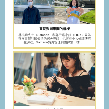
書院與同學間的橋樑
林浩瑋先生（Samson）和郭于嘉小姐（Erika）同為
善衡書院利國偉堂的宿舍導師，也正在中大修讀研究
生課程。Samson負責管理利國偉堂一樓， ...