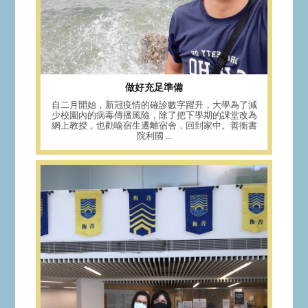
做好充足準備
自二月開始，新冠疫情的確診數字躍升，大學為了減
少校園內的病毒傳播風險，除了把下學期的課堂改為
網上教授，也勸喻宿生遷離宿舍，回到家中。善衡書
院利國 ...