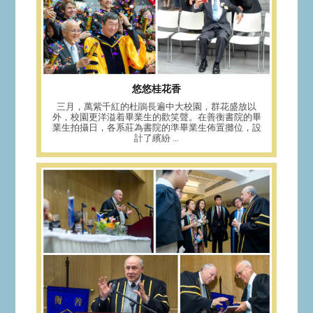
悠悠桂花香
三月，萬紫千紅的杜鵑長遍中大校園，群花盛放以
外，校園更洋溢着畢業生的歡笑聲。在善衡書院的畢
業生拍攝日，各系莊為書院的準畢業生佈置攤位，設
計了繽紛 ...