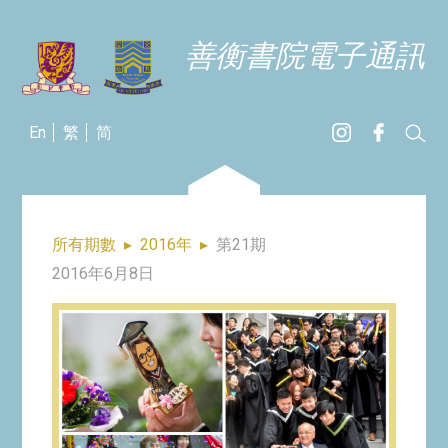
善衡書院電子通訊
En
繁
简
所有期數
▸
2016年
▸
第21期
2016年6月8日