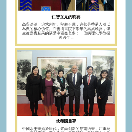
仁智互見的晚宴
高舉法治、追求創新、堅毅不屈，這都是香港人引以
為傲的核心價值。在善衡書院下學年的高桌晚宴，學
生從嘉賓精采的演講中獲益良多：一位病理化學教授
透過生 ...
栽種國畫夢
中國水墨畫始於唐代，崇尚創新的嶺南繪畫，注重寫