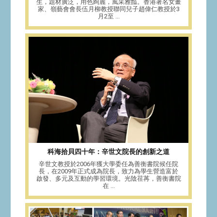
生，題材廣泛，用色絢麗，風采雅豔。香港著名女畫
家、嶺藝會會長伍月柳教授聯同兒子趙偉仁教授於3
月2至 ...
科海拾貝四十年：辛世文院長的創新之道
辛世文教授於2006年獲大學委任為善衡書院候任院
長，在2009年正式成為院長，致力為學生營造富於
啟發、多元及互動的學習環境。光陰荏苒，善衡書院
在 ...