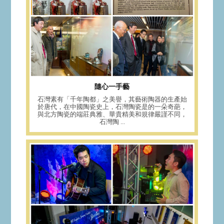
隨心一手藝
石灣素有「千年陶都」之美譽，其藝術陶器的生產始
於唐代，在中國陶瓷史上，石灣陶瓷是的一朵奇葩，
與北方陶瓷的端莊典雅、華貴精美和規律嚴謹不同，
石灣陶 ...