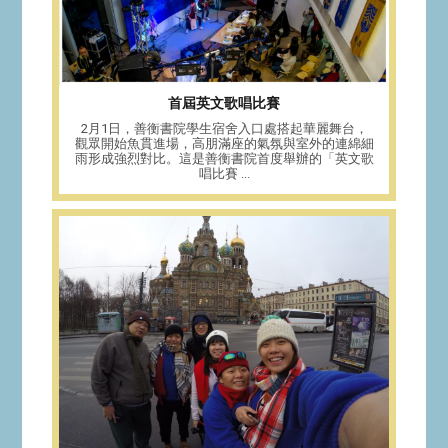
首屆英文歌唱比賽
2月1日，善衡書院學生宿舍入口處搭起華麗舞台，
觀眾開始魚貫進場，高朋滿座的氣氛與室外的連綿細
雨形成強烈對比。這是善衡書院首度舉辦的「英文歌
唱比賽 ...