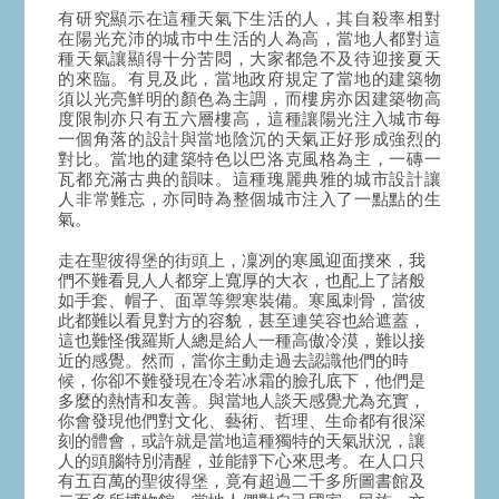
有研究顯示在這種天氣下生活的人，其自殺率相對
在陽光充沛的城市中生活的人為高，當地人都對這
種天氣讓顯得十分苦悶，大家都急不及待迎接夏天
的來臨。有見及此，當地政府規定了當地的建築物
須以光亮鮮明的顏色為主調，而樓房亦因建築物高
度限制亦只有五六層樓高，這種讓陽光注入城市每
一個角落的設計與當地陰沉的天氣正好形成強烈的
對比。當地的建築特色以巴洛克風格為主，一磚一
瓦都充滿古典的韻味。這種瑰麗典雅的城市設計讓
人非常難忘，亦同時為整個城市注入了一點點的生
氣。
走在聖彼得堡的街頭上，凜冽的寒風迎面撲來，我
們不難看見人人都穿上寬厚的大衣，也配上了諸般
如手套、帽子、面罩等禦寒裝備。寒風刺骨，當彼
此都難以看見對方的容貌，甚至連笑容也給遮蓋，
這也難怪俄羅斯人總是給人一種高傲冷漠，難以接
近的感覺。然而，當你主動走過去認識他們的時
候，你卻不難發現在冷若冰霜的臉孔底下，他們是
多麼的熱情和友善。與當地人談天感覺尤為充實，
你會發現他們對文化、藝術、哲理、生命都有很深
刻的體會，或許就是當地這種獨特的天氣狀況，讓
人的頭腦特別清醒，並能靜下心來思考。在人口只
有五百萬的聖彼得堡，竟有超過二千多所圖書館及