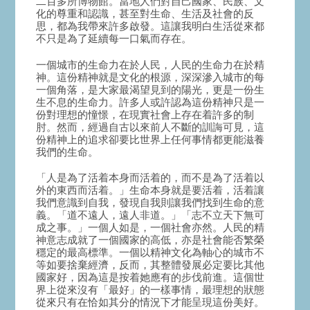
二百多所博物館。當地人們對自己國家、民族、文
化的尊重和認識，甚至對生命、生活及社會的反
思，都為我帶來許多啟發。這讓我明白生活從來都
不只是為了延續每一口氣而存在。
一個城市的生命力在於人民，人民的生命力在於精
神。這份精神就是文化的根源，深深滲入城市的每
一個角落，是大家最渴望見到的陽光，更是一份生
生不息的生命力。許多人或許認為這份精神只是一
份對理想的憧憬，在現實社會上存在着許多的制
肘。然而，經過自古以來前人不斷的訓誨可見，這
份精神上的追求卻要比世界上任何事情都更能滋養
我們的生命。
「人是為了活着本身而活着的，而不是為了活着以
外的東西而活着。」生命本身就是要活着，活着讓
我們意識到自我，發現自我則讓我們找到生命的意
義。「道不遠人，遠人非道。」「志不立天下無可
成之事。」一個人如是，一個社會亦然。人民的精
神意志成就了一個國家的高低，亦是社會能否繁榮
穩定的最高標準。一個以精神文化為軸心的城市不
等如要捨棄經濟，反而，其整體發展必定要比其他
國家好，因為這是按着她應有的步伐前進。這個世
界上從來沒有「最好」的一樣事情，最理想的狀態
從來只有在恰如其分的情況下才能呈現這份美好。