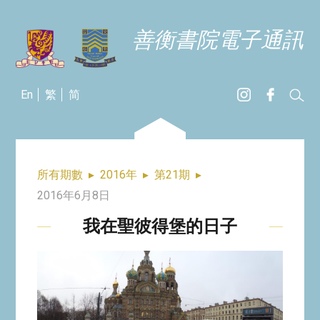
善衡書院電子通訊
En
繁
简
所有期數
▸
2016年
▸
第21期
▸
2016年6月8日
我在聖彼得堡的日子