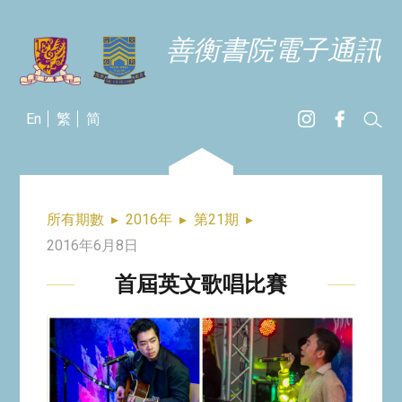
善衡書院電子通訊
En
繁
简
所有期數
▸
2016年
▸
第21期
▸
2016年6月8日
首屆英文歌唱比賽