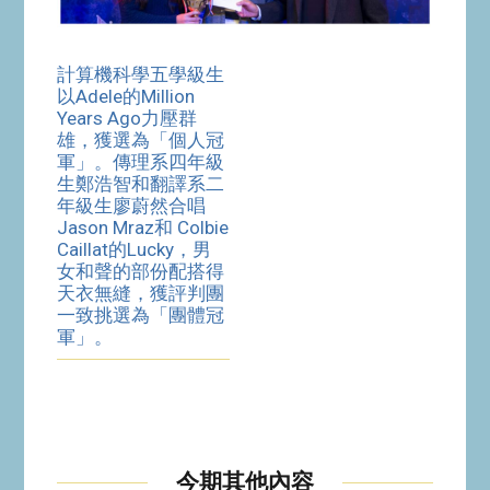
計算機科學五學級生
以Adele的Million
Years Ago力壓群
雄，獲選為「個人冠
軍」。傳理系四年級
生鄭浩智和翻譯系二
年級生廖蔚然合唱
Jason Mraz和 Colbie
Caillat的Lucky，男
女和聲的部份配搭得
天衣無縫，獲評判團
一致挑選為「團體冠
軍」。
今期其他內容