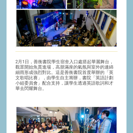
2月1日，善衡書院學生宿舍入口處搭起華麗舞台，
觀眾開始魚貫進場，高朋滿座的氣氛與室外的連綿
細雨形成強烈對比。這是善衡書院首度舉辦的「英
文歌唱比賽」，由學生自主籌辦，書院「英語計劃
小組委員會」配合支持，讓學生透過英語歌詞和才
華去閃耀舞台。