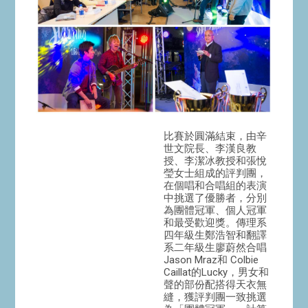
比賽於圓滿結束，由辛
世文院長、李漢良教
授、李潔冰教授和張悅
瑩女士組成的評判團，
在個唱和合唱組的表演
中挑選了優勝者，分別
為團體冠軍、個人冠軍
和最受歡迎獎。傳理系
四年級生鄭浩智和翻譯
系二年級生廖蔚然合唱
Jason Mraz和 Colbie
Caillat的Lucky，男女和
聲的部份配搭得天衣無
縫，獲評判團一致挑選