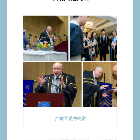
仁智互見的晚宴