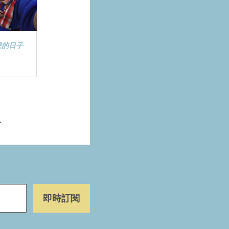
堡的日子
>