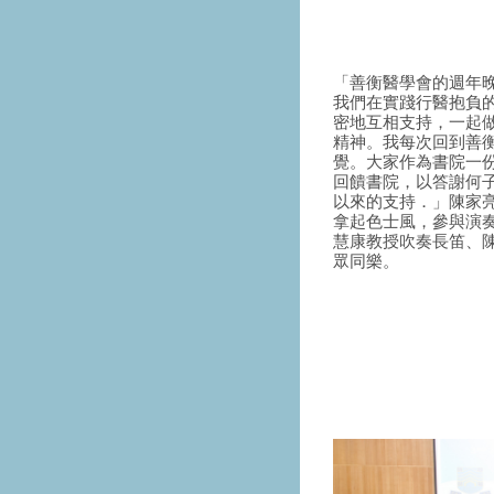
「善衡醫學會的週年
我們在實踐行醫抱負
密地互相支持，一起
精神。我每次回到善
覺。大家作為書院一
回饋書院，以答謝何
以來的支持．」陳家
拿起色士風，參與演
慧康教授吹奏長笛、
眾同樂。