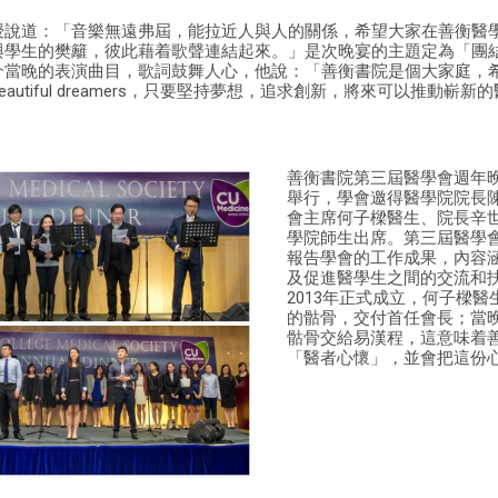
授說道：「音樂無遠弗屆，能拉近人與人的關係，希望大家在善衡醫
與學生的樊籬，彼此藉着歌聲連結起來。」是次晚宴的主題定為「團
介當晚的表演曲目，歌詞鼓舞人心，他說：「善衡書院是個大家庭，
autiful dreamers，只要堅持夢想，追求創新，將來可以推動嶄
善衡書院第三屆醫學會週年晚
舉行，學會邀得醫學院院長
會主席何子樑醫生、院長辛
學院師生出席。第三屆醫學
報告學會的工作成果，內容
及促進醫學生之間的交流和
2013年正式成立，何子樑
的骷骨，交付首任會長；當
骷骨交給易漢程，這意味着
「醫者心懷」，並會把這份