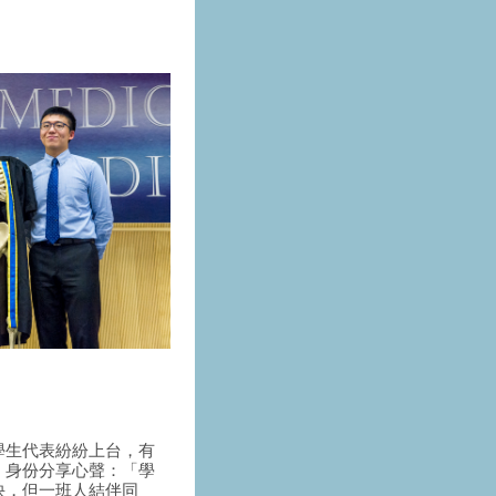
學生代表紛紛上台，有
」身份分享心聲：「學
快，但一班人結伴同