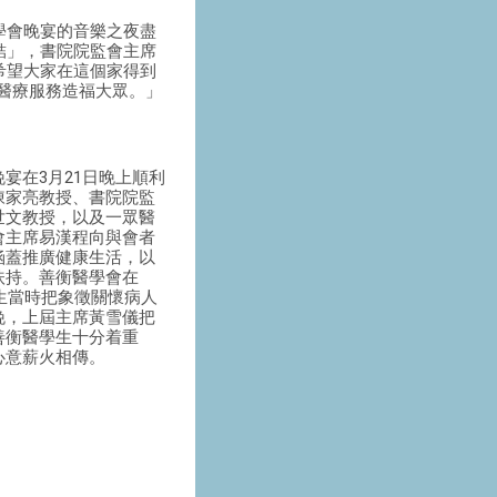
學會晚宴的音樂之夜盡
結」，書院院監會主席
希望大家在這個家得到
新的醫療服務造福大眾。」
宴在3月21日晚上順利
陳家亮教授、書院院監
世文教授，以及一眾醫
會主席易漢程向與會者
涵蓋推廣健康生活，以
扶持。善衡醫學會在
醫生當時把象徵關懷病人
晚，上屆主席黃雪儀把
善衡醫學生十分着重
心意薪火相傳。