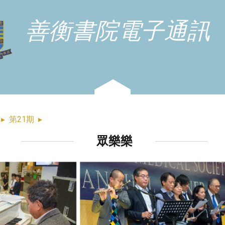
善衡書院電子通訊
▸
第21期
▸
眾樂樂