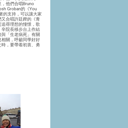
他們合唱Bruno
osh Groban的《You
出同行者的支持，可以讓大家
們又合唱許廷鏗的《青
起追尋理想的憧憬，歌
，辛院長移步台上作結
接與「生老病死」有關
息相關，呼籲同學好好
之時，要帶着初衷、勇