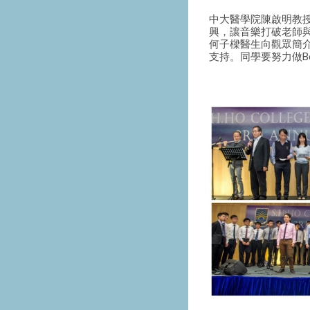
中大醫學院陳啟明教
興，讓音樂打破老師
何子樑醫生向觀眾簡
支持。同學要努力做Be