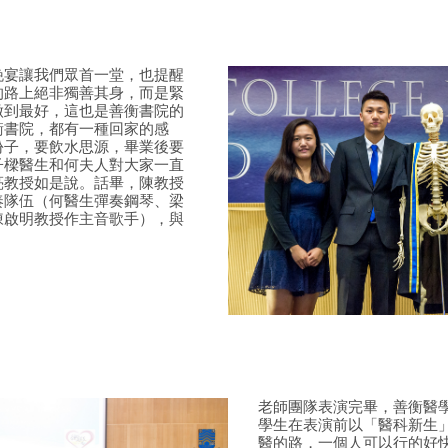
晚宴讓我們眾首一堂，也提醒
的路上絕非獨善其身，而是緊
做到最好，這也是善衡書院的
衡書院，都有一種回家的感
份子，要飲水思源，畢業後要
子樑醫生和何夫人對大家一直
亮教授如是說。話畢，陳教授
奏隊伍（何醫生彈奏鋼琴、梁
陳啟明教授作主音歌手），與
老師團隊表演完畢，善衡醫
學生在表演前以「醫科新生
醫的路，一個人可以行的好