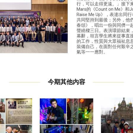
行，可以走得更遠。」接下來，
Mars的《Count on Me》和J
Raise Me Up》，表達
共同堅持到最後；另外，他
春頌》，唱出一份與同儕一
聲繞樑三日。表演環節結束
幕辭，坦言學生將來從事直
的工作，性質與大眾福祉息
裝備自己，在面對任何艱辛
氣等一一應對。
今期其他內容