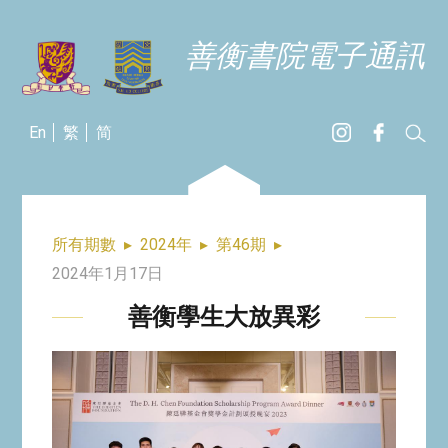
善衡書院電子通訊
En
繁
简
所有期數
▸
2024年
▸
第46期
▸
2024年1月17日
善衡學生大放異彩