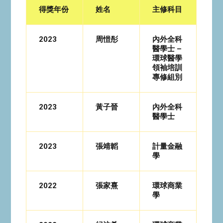
得獎年份
姓名
主修科目
2023
周愷彤
內外全科
醫學士 –
環球醫學
領袖培訓
專修組別
2023
黃子晉
內外全科
醫學士
2023
張靖韜
計量金融
學
2022
張家熹
環球商業
學