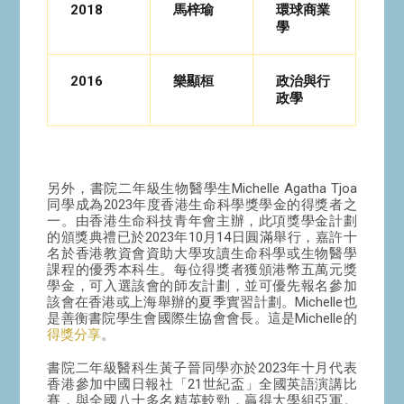
2018
馬梓瑜
環球商業
學
2016
樂顯桓
政治與行
政學
另外，書院二年級生物醫學生Michelle Agatha Tjoa
同學成為2023年度香港生命科學獎學金的得獎者之
一。由香港生命科技青年會主辦，此項獎學金計劃
的頒獎典禮已於2023年10月14日圓滿舉行，嘉許十
名於香港教資會資助大學攻讀生命科學或生物醫學
課程的優秀本科生。每位得獎者獲頒港幣五萬元獎
學金，可入選該會的師友計劃，並可優先報名參加
該會在香港或上海舉辦的夏季實習計劃。Michelle也
是善衡書院學生會國際生協會會長。這是Michelle的
得獎分享
。
書院二年級醫科生黃子晉同學亦於2023年十月代表
香港參加中國日報社「21世紀盃」全國英語演講比
賽，與全國八十多名精英較勁，贏得大學組亞軍。