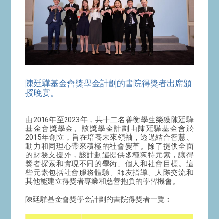
陳廷驊基金會獎學金計劃的書院得獎者出席頒
授晚宴。
由2016年至2023年，共十二名善衡學生榮獲陳廷驊
基金會獎學金。該獎學金計劃由陳廷驊基金會於
2015年創立，旨在培養未來領袖，透過結合智慧、
動力和同理心帶來積極的社會變革。除了提供全面
的財務支援外，該計劃還提供多種獨特元素，讓得
獎者探索和實現不同的學術、個人和社會目標。這
些元素包括社會服務體驗、師友指導、人際交流和
其他能建立得獎者專業和慈善抱負的學習機會。
陳廷驊基金會獎學金計劃的書院得獎者一覽︰