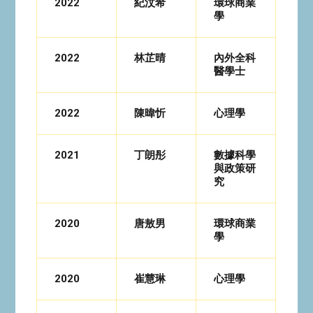
2022
紀汶希
環球商業
學
2022
林芷晴
內外全科
醫學士
2022
陳暐忻
心理學
2021
丁朗彤
數據科學
與政策研
究
2020
唐敖男
環球商業
學
2020
崔慧琳
心理學