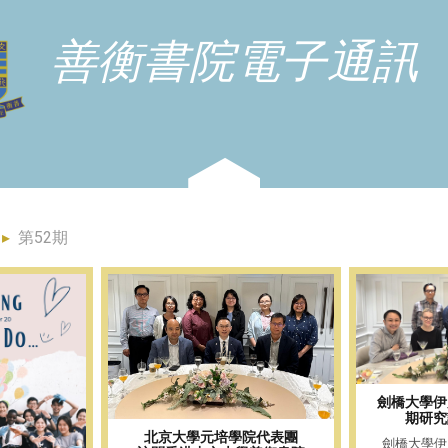
善衡書院電子通訊
▸
第52期
劍橋大學伊
期研究
北京大學元培學院代表團
劍橋大學伊曼