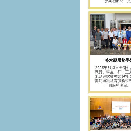
獎典禮期間一眾中大
修水縣服務學
2025年6月3日至9
職員、學生一行十三
水縣遊家槎村參與社
書院通識教育服務學
一個服務項目。整個