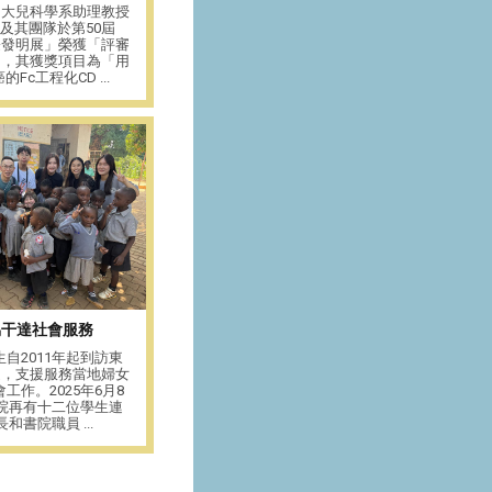
中大兒科學系助理教授
及其團隊於第50屆
際發明展」榮獲「評審
」，其獲獎項目為「用
Fc工程化CD ...
5烏干達社會服務
自2011年起到訪東
達，支援服務當地婦女
工作。2025年6月8
書院再有十二位學生連
和書院職員 ...