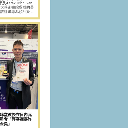
及Aarav Tribhuvan
中大善衡書院舉辦的暑
計畫專為預計於 ...
錦堂教授在日內瓦
勇奪「評審團嘉許
金獎」