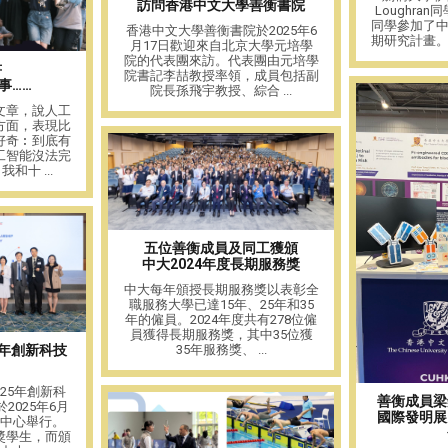
訪問香港中文大學善衡書院
Loughran同學
同學參加了
香港中文大學善衡書院於2025年6
期研究計畫。該
月17日歡迎來自北京大學元培學
院的代表團來訪。代表團由元培學
書
院書記李喆教授率領，成員包括副
事……
院長孫飛宇教授、綜合 ...
文章，說人工
方面，表現比
好奇︰到底有
工智能沒法完
和十 ...
五位善衡成員及同工獲頒
中大2024年度長期服務獎
中大每年頒授長期服務獎以表彰全
職服務大學已達15年、25年和35
年的僱員。2024年度共有278位僱
員獲得長期服務獎，其中35位獲
35年服務獎、 ...
5年創新科技
25年創新科
善衡成員梁
2025年6月
國際發明展
覽中心舉行。
獎學生，而頒