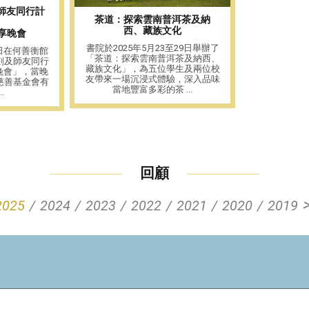
師友同行計
茶道：探索雲南普洱茶及納
西、藏族文化
 分享晚會
書院於2025年5月23至29日舉辦了
6日在何善衡館
「茶道：探索雲南普洱茶及納西、
劃及師友同行
藏族文化」，為五位學生及兩位校
分享晚會」，當晚
友帶來一場沉浸式體驗，深入品味
慈善基金會有
當地豐富多彩的茶 ...
.
回顧
2025
2024
2023
2022
2021
2020
2019