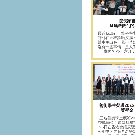
院長家
AI無法做到的
最近我讀到一篇科學
智能在正確診斷疾病
醫生更出色。我不禁
沒有一些事情，是人
成的？ 今年六月，我
善衡學生榮獲202
獎學金
三名善衡學生獲頒20
技獎學金！頒獎典禮於
26日在香港會議展
今年中大共有八名得