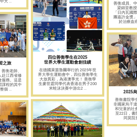
 ...
善衡成員、
梁錦堂教授
「日內瓦國
團嘉許金獎
於治療血癌的
四位善衡學生在2025
世界大學生運動會創佳績
習之旅
在德國萊茵魯爾舉行的 2025年世
日，善衡老師、
界大學生運動會中，四位善衡學生
人赴江西省修
大放異彩，為港澳爭光！ 善衡學
會服務。這是
生麥世霆同學代表香港在男子200
習課程的其中
米蛙泳決賽中游出2 ...
 ...
202
善衡書院學生
非國家烏干
和兒童的社會
至22日，
同莫院長