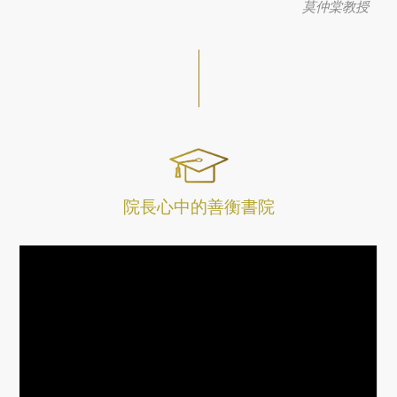
莫仲棠教授
院長心中的善衡書院