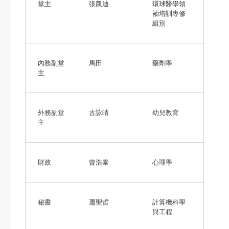
堂主
張凱迪
環球醫學領
袖培訓專修
組別
內務副堂
馬田
藥劑學
主
外務副堂
古詠晴
幼兒教育
主
財政
曾浩泰
心理學
秘書
蕭聖哲
計算機科學
與工程