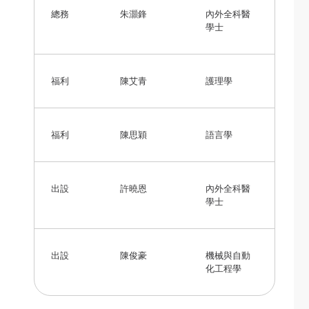
總務
朱灝鋒
內外全科醫
學士
福利
陳艾青
護理學
福利
陳思穎
語言學
出設
許曉恩
內外全科醫
學士
出設
陳俊豪
機械與自動
化工程學