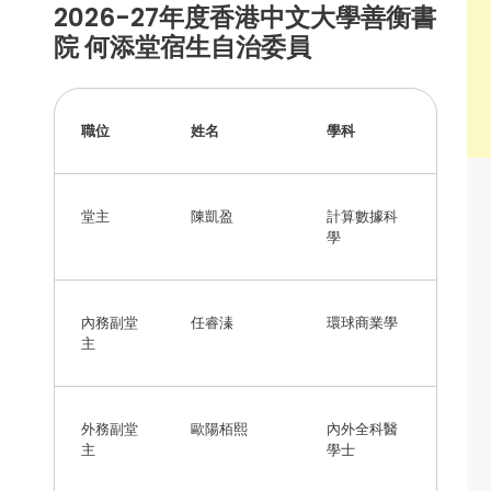
2026-27年度香港中文大學善衡書
院 何添堂宿生自治委員
職位
姓名
學科
堂主
陳凱盈
計算數據科
學
內務副堂
任睿溱
環球商業學
主
外務副堂
歐陽栢熙
內外全科醫
主
學士