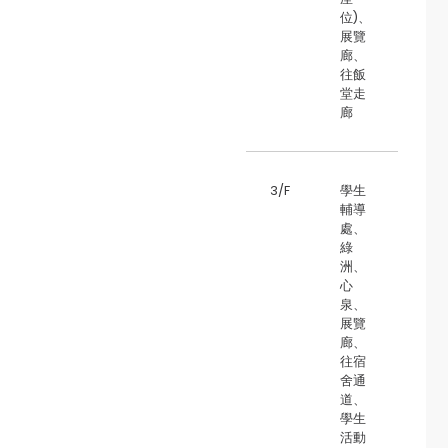
位)、
展覽
廊、
往飯
堂走
廊
3/F
學生
輔導
處、
綠
洲、
心
泉、
展覽
廊、
往宿
舍通
道、
學生
活動