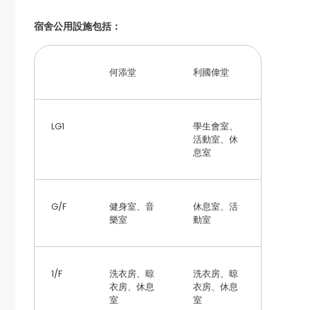
宿舍公用設施包括：
何添堂
利國偉堂
LG1
學生會室、
活動室、休
息室
G/F
健身室、音
休息室、活
樂室
動室
1/F
洗衣房、晾
洗衣房、晾
衣房、休息
衣房、休息
室
室