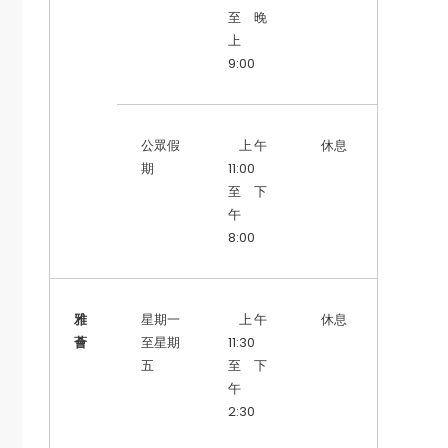
至 晚
上
9:00
公眾假
上午
休息
期
11:00
至 下
午
8:00
雅
星期一
上午
休息
薈
至星期
11:30
五
至 下
午
2:30