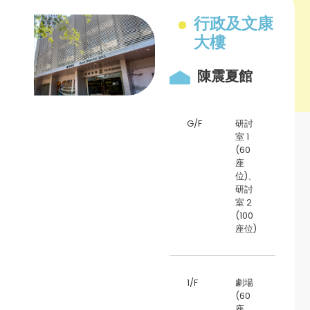
行政及文康
大樓
陳震夏館
G/F
研討
室 1
(60
座
位)、
研討
室 2
(100
座位)
1/F
劇場
(60
座