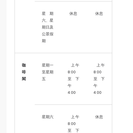
星期
休息
休息
六、星
期日及
公眾假
期
咖
星期一
上午
上午
啡
至星期
8:00
8:00
閣
五
至 下
至 下
午
午
4:00
4:00
星期六
上午
休息
8:00
至 下