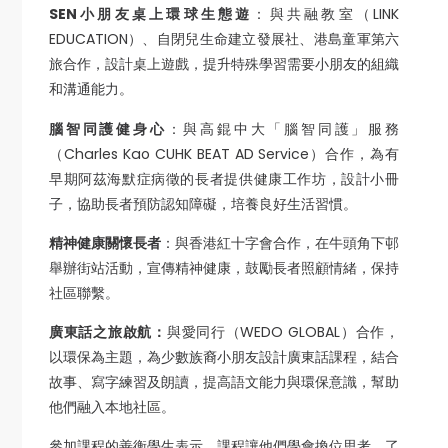
SEN
小朋友桌上環球生態遊
：與共融教室（LINK
EDUCATION）、自閉兒生命建立發展社、港島童軍第六
旅合作，設計桌上遊戲，提升特殊學習需要小朋友的組織
和溝通能力。
腦智同護健身心
：與高錕中大「腦智同護」服務
（Charles Kao CUHK BEAT AD Service）合作，為有
早期阿茲海默症病徵的長者提供健康工作坊，設計小冊
子，協助長者預防認知障礙，培養良好生活習慣。
精神健康關懷長者
：與香港紅十字會合作，在牛頭角下邨
舉辦街站活動，宣傳精神健康，鼓勵長者照顧情緒，保持
社區聯繫。
廣東話之旅啟航：
與愛同行（WEDO GLOBAL）合作，
以環保為主題，為少數族裔小朋友設計廣東話課程，結合
故事、寫字練習及朗讀，提高語文能力與環保意識，幫助
他們融入本地社區。
參加課程的善衡學生表示，課程讓他們學會換位思考，了