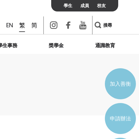
學生
成員
校友
Instagram
Facebook
Youtube
EN
繁
简
搜尋
學生事務
獎學金
通識教育
書院聯絡
校友
訪客
費用及政策
我們想說的是
個人發展與心靈健康
綠洲
校友會
宿膳費用
簡介
學術會議
聯善網上頻道
學生通識研討會
加入及聯絡我們
宿膳政策
輔導與支援
加入善衡
實習與培訓
學生組織
申請辦法
學生會
宿生會