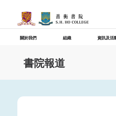
關於我們
組織
資訊及活
院長歡迎詞
委員會
善衡快訊
宿舍生活
加入善衡
入學禮及新生輔導營
GESH1010 明新達人－善衡書院啟導課
程
書院報道
院長家書
院監會
「家」在善衡
入學禮
出版
學生分享
院長專訪
院務委員會
書院位置及設施
新生輔導營
學生作品
常務委員會
宿舍規則
書院報道
學生發展
院務委員屬下工作委員會
GESH4010 圓工立人－善衡書院通識
社會服務
總結課程
書院服務
學生作品
學生活動基金