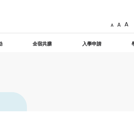
A
A
A
動
全宿共膳
入學申請
簡介
善衡成員
相片
共膳生活
申請辦法
海外交換計劃
GESH2011 服務學習課程 – 明理致用
院長
「膳」在善衡
簡介
院訓、院徽、抱負、使命
影片
GESH2012服務學習課程 – 踐行立人
學生輔導長
獎勵制度
海外交換生名單
學分制暑期服務學習之旅
通識教育主任
共「膳」感言
善衡家書
善衡標誌
藝術館
學生分享
舍監與宿舍導師
特別安排
常見問題
學生作品
善衡成員
體驗式學習
榮譽院務委員
特邀院務委員