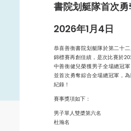
書院學生互助活動基金
書院划艇隊首次勇
書院體育發展基金
體育及康樂
2026年1月4日
書院體育代表隊
創意活動基金
恭喜善衡書院划艇隊於第二十二
錦標賽再創佳績，是次比賽於20
中善衡健兒榮獲男子全場總冠軍
並首次勇奪綜合全場總冠軍，為
紀錄！
賽事獎項如下：
男子單人雙槳第六名
杜瀚名