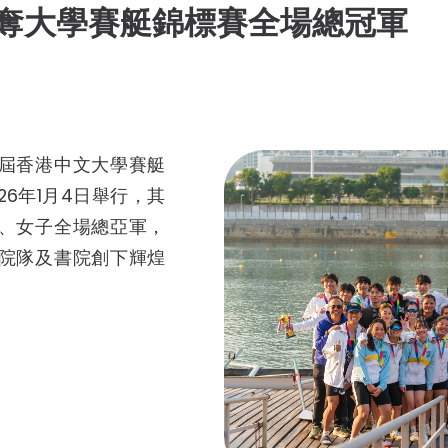
資深書院導師
奪大學賽艇錦標賽全場總冠軍
榮譽學生輔導顧問
善衡之友
「共膳嘉賓」計劃
屆香港中文大學賽艇
26年1月4日舉行，其
、女子全場總亞軍，
院隊及書院創下輝煌