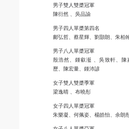
男子雙人雙槳冠軍
陳衍然 、吳品諭
男子四人單槳第四名
鄺弘哲、蔡星輝、劉顥朗、朱柏
男子八人單槳冠軍
殷浩然、鍾叡灆 、吳致軒、陳
歷、陳宏量、鍾沛諺
女子雙人雙槳季軍
梁逸晴 、布曉彤
女子四人單槳冠軍
朱樂凝、何佩姿、楊皓怡、余朗
女子八人單槳亞軍