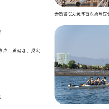
善衡書院划艇隊首次勇奪綜
翰
嘉煒、黃健森、梁宏
彤