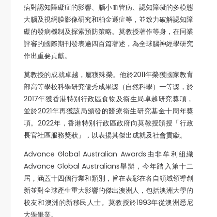
病對認知障礙症的影響、腦小血管病、認知障礙的多模態
大腦及視網膜影像研究和柏金遜症等，並致力破解認知障
礙的發病機制及探索預防策略。莫教授著作等身，在同業
評審的國際期刊發表逾四百篇著述，為全球腦神經學研究
作出重要貢獻。
莫教授的成就卓越，屢獲殊榮。他於2011年榮獲國家教育
部高等學校科學研究優秀成果獎（自然科學）一等獎，於
2017年獲香港特別行政區食物及衞生局卓越研究獎項，
並於2021年再獲該局頒發的醫療衛生研究基金十周年獎
項。2022年，香港特別行政區政府向莫教授頒授「行政
長官社區服務獎狀」，以表揚其傑出成就及社會貢獻。
Advance Global Australian Awards由非牟利組織
Advance Global Australians舉辦，今年踏入第十二
屆，涵蓋十四個行業和類別，旨在表彰在各自領域領導創
新並對全球產生重大影響的傑出澳洲人，包括澳洲大學的
校友和澳洲的新移民人士。莫教授於1993年從澳洲悉尼
大學畢業。