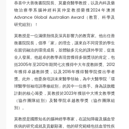
恭喜中大善衡書院院長、莫慶堯醫學教授，以及內科及藥
物治療學系腦神經科莫仲棠教授榮獲2024年澳洲
Advance Global Australian Award（教育、科學及
研究組別）！
莫教授是一位滿懷熱情及深具影響力的教育家。他出任善
衡書院院長，倡導「家」的理念，讓來自不同背景的學生
在親切融洽的環境成長，並體驗多元化的課外學習，促進
全人發展。他超卓的教學表現曾獲得多個獎項的肯定，包
括2005年至2012年期間七次獲得中大年度教師獎、2012
年獲得卓越教師獎，以及2016年獲得醫學院傑出學者
獎。此外，他委身培訓未來醫學領袖，為中大醫學院「環
球醫學領袖培訓專修組別」的其中一位推手。身為該旗艦
計劃的核心籌委，莫教授於2023年獲頒中大博文教學獎
（協作團隊組別）及醫學院卓越教學獎（協作團隊組
別）。
莫教授是國際知名的腦神經學專家，在認知障礙及腦血管
疾病的研究成就及貢獻顯著。他的研究範疇包括血管性疾