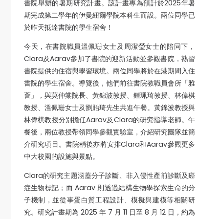
書院舉辦的暑期研究計畫。該計畫專為預計於2025年暑
期完成第二學年的伊曼紐爾學院本科生而設。兩位同學已
於昨天抵達書院的學生宿舍！
今天，在書院職員溫佩珊女士及周潔瑩女士的陪同下，
Clara及Aarav參加了書院的迎新活動並參觀書院，熟習
書院提供的住宿與學習環境。兩位同學將於在港期間入住
書院的學生宿舍。導覽後，他們前往書院教職員會所「雅
薈」，與莫仲棠院長、黃錦波教授、鍾珮琦教授、林偉棋
教授、溫佩珊女士及劉貽琦先生共進午餐。黃錦波教授與
林偉棋教授分別擔任Aarav及Clara的研究指導老師。午
餐後，兩位教授帶領同學參觀實驗室，介紹研究團隊並簡
介研究項目。書院稍後亦將安排Clara和Aarav參觀更多
中大校園的設施與景點。
Clara的研究主題涵蓋分子診斷、非入侵性產前診斷及癌
症生物標記；而 Aarav 則透過結構生物學探索生命的分
子機制，並從事蛋白質工程設計、模擬與建模等相關研
究。研究計畫期為 2025 年 7 月 11 日至 8 月 12 日，約為