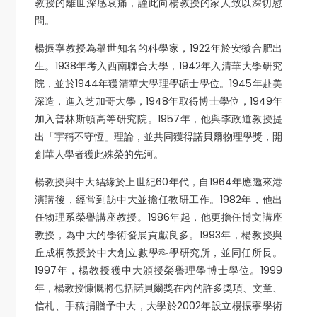
教授的離世深感哀痛，謹此向楊教授的家人致以深切慰
問。
楊振寧教授為舉世知名的科學家，1922年於安徽合肥出
生。1938年考入西南聯合大學，1942年入清華大學研究
院，並於1944年獲清華大學理學碩士學位。1945年赴美
深造，進入芝加哥大學，1948年取得博士學位，1949年
加入普林斯頓高等研究院。1957年，他與李政道教授提
出「宇稱不守恆」理論，並共同獲得諾貝爾物理學獎，開
創華人學者獲此殊榮的先河。
楊教授與中大結緣於上世紀60年代，自1964年應邀來港
演講後，經常到訪中大並擔任教研工作。1982年，他出
任物理系榮譽講座教授。1986年起，他更擔任博文講座
教授，為中大的學術發展貢獻良多。1993年，楊教授與
丘成桐教授於中大創立數學科學研究所，並同任所長。
1997年，楊教授獲中大頒授榮譽理學博士學位。1999
年，楊教授慷慨將包括諾貝爾獎在內的許多獎項、文章、
信札、手稿捐贈予中大，大學於2002年設立楊振寧學術