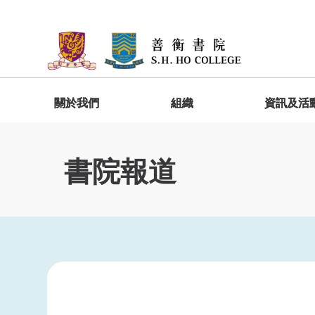
關於我們
組織
資訊及活
院長歡迎詞
委員會
善衡快訊
宿舍生活
加入善衡
入學禮及新生輔導營
GESH1010 明新達人－善衡書院啟導課
程
書院報道
院長家書
院監會
「家」在善衡
入學禮
出版
學生分享
院長專訪
院務委員會
書院位置及設施
新生輔導營
學生作品
常務委員會
宿舍規則
書院報道
學生發展
院務委員屬下工作委員會
GESH4010 圓工立人－善衡書院通識
社會服務
總結課程
書院服務
學生作品
學生活動基金