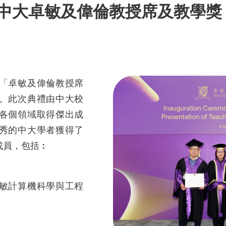
資深書院導師
中大卓敏及偉倫教授席及教學獎
榮譽學生輔導顧問
善衡之友
「共膳嘉賓」計劃
「卓敏及偉倫教授席
。此次典禮由中大校
各個領域取得傑出成
秀的中大學者獲得了
成員，包括︰
敏計算機科學與工程