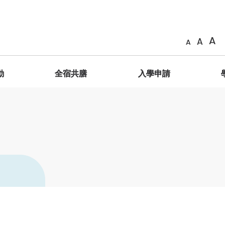
A
A
A
動
全宿共膳
入學申請
簡介
善衡成員
相片
共膳生活
申請辦法
海外交換計劃
GESH2011 服務學習課程 – 明理致用
院長
「膳」在善衡
簡介
院訓、院徽、抱負、使命
影片
GESH2012服務學習課程 – 踐行立人
學生輔導長
獎勵制度
海外交換生名單
學分制暑期服務學習之旅
通識教育主任
共「膳」感言
善衡家書
善衡標誌
藝術館
學生分享
舍監與宿舍導師
特別安排
常見問題
學生作品
善衡成員
體驗式學習
榮譽院務委員
特邀院務委員