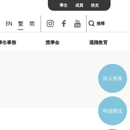
學生
成員
校友
Instagram
Facebook
Youtube
EN
繁
简
搜尋
學生事務
獎學金
通識教育
書院聯絡
校友
訪客
費用及政策
我們想說的是
個人發展與心靈健康
綠洲
校友會
宿膳費用
簡介
學術會議
聯善網上頻道
學生通識研討會
加入及聯絡我們
宿膳政策
輔導與支援
加入善衡
實習與培訓
學生組織
申請辦法
學生會
宿生會