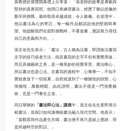
莫教授於展覽開幕禮上分享道：「張老師的故事是勇氣與
堅持的真實寫照。他用口來練習書法，經歷了難以想像的
艱辛與挑戰，最終取得卓越成就，令人敬佩。在逆境中，
他以書法為心的寄託，每一幅作品都訴說他的堅韌與希
望。他提醒我們在面對挑戰時，不要放棄，應該努力尋找
自己的意義和方向。」
張文佑先生表示︰「書法，古人稱為法書，即謂效法書寫
文字的技巧或者方法，指其書寫的文字不但有實際用途，
而且具備藝術之美，是一種美妙的視覺享受。萬法唯心，
所以書法也是心法。在書寫的過程中，心漸專一，不知不
覺就會放下一切俗累，自然就達到了一種愉悅的狀態，心
情愉悅，萬般輕鬆。由此證明，書法不僅是一門視覺藝
術，也是一門養生之道。」
同日舉辦的
「書法即心法」講座
中，張文佑先生更即席示
範書法，並探討如何讓傳統書法融入現代空間。他表示︰
「當觀眾與作品產生共鳴，書法便不再只是紙上墨跡，而
是跨越時空的對話。」