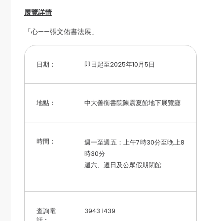
展覽詳情
「心——張文佑書法展」
日期：
即日起至2025年10月5日
地點：
中大善衡書院陳震夏館地下展覽廳
時間：
週一至週五：上午7時30分至晚上8
時30分
週六、週日及公眾假期閉館
查詢電
3943 1439
話︰