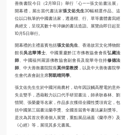
善衡書院今日（2月18日）舉行「心——張文佑書法展」
開幕禮，展出當代書法家
張文佑先生
30幅精選作品。這
位以口執筆的中國書法家，透過楷、行、草等書體書寫經
典經文，呈現其數十年淬鍊的書法造詣。展覽由即日起至
10月5日舉行。
開幕禮的主禮嘉賓包括
張文佑先生
、香港故宮文化博物館
館長
吳志華博士
、中國重慶黔江市佛教協會會長
弘藏法
師
、中國福州羅源佛教協會副會長及龍華寺住持
修德法
師
、中大善衡書院院長
莫仲棠教授
，以及中大善衡書院學
生會代表會副主席
郭凱晴同學
。
張文佑先生生於中國河南農村，幼年因誤觸高壓電的意外
失去雙手，憑藉毅力以口代手研習書法，師承耿春林、劉
惜闇、張榮慶等名家，作品多次獲得全國性獎項肯定，包
括中國第三屆書法蘭亭獎、全國首屆青年書法篆刻獎等。
是次為其首次香港個人展覽，重點展品涵蓋《蘭亭序》及
《心經》等，展現其多元書風。