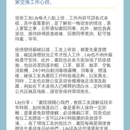
家交換工作心得。
宿舍工友Lily每天八點上班，工作內容可謂各式各
樣，其中最重要的，是了解前一晚宿舍的情況，遇
上要緊之事，立即通知書院同事。此外，她也負責
派信、接待師傅跟進維修、回應同學查詢、駐守接
待處，等等。
疫情變得嚴峻以後，工友上班前，都要先量度體
溫，確認身體狀況正常才投入工作，Lily也不例外嚴
格遵守安排。此外，書院也在各方面加強了防疫措
施，包括添置防護衣帽、口罩、眼罩、臉罩、空氣
清新機、24小時自動消毒噴霧機、消毒液、體溫
槍，確保工友為書院工作時裝備足夠，以策萬全。
同時，工友也在辦公室及宿舍樓層做足清潔及殺
菌，例如在下水道倒入已稀釋的漂白水，定時消毒
公共設施及地板，讓宿舍保持環境衛生。
Lily分享︰「書院很關心我們，會跟工友講解這段非
常時期，如何保護自己，像是要和人保持一定距
離，盡量避免肢體接觸，必須佩戴口罩。院長也給
每位工友贈送一支可以24小時殺菌的長效搓手
液。」為了增強工友的抵抗力，書院每兩星期便會
贈送生果或食品給他們；Lily認為這些溝通和支援，