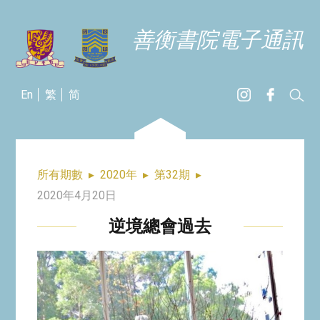
善衡書院電子通訊
En
繁
简
所有期數
▸
2020年
▸
第32期
▸
2020年4月20日
逆境總會過去