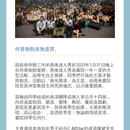
何善衡館座無虛席。
因疫情停辦三年的善衡達人秀於2023年1月31日晚上
在何善衡館復辦。善衡達人秀為書院一年一度的大
型活動，由學生自主籌辦，同學們可藉此大展才藝
與創意。活動以「衡光萬道」為主題，由善衡書院
院長莫仲棠教授主持亮燈儀式，以示隆重開幕。
當晚由同學組成的表演團隊或個人單位共十四個，
內容涵蓋歌唱、樂器、樂隊、舞蹈、魔術及戲劇。
莫院長更參與其中，與善衡學生組隊，大展歌喉演
唱〈高山低谷〉，並憑歌寄意︰無論順境或逆境，
書院與學生同行。
大會邀得本地知名男子組合C AllStar的成員陳健安先