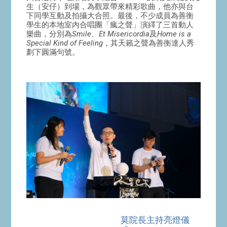
生（安仔）到場，為觀眾帶來精彩歌曲，他亦與台
下同學互動及拍攝大合照。最後，不少成員為善衡
學生的本地室內合唱團「瘋之聲」演繹了三首動人
樂曲，分別為
Smile
、
Et Misericordia
及
Home is a
Special Kind of Feeling
，其天籟之聲為善衡達人秀
劃下圓滿句號。
莫院長主持亮燈儀