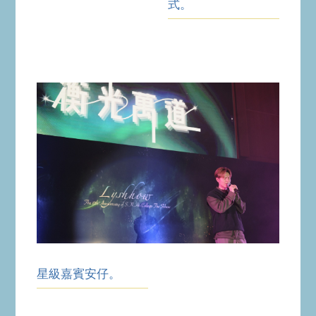
式。
星級嘉賓安仔。