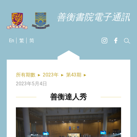
善衡書院電子通訊
En
繁
简
所有期數
▸
2023年
▸
第43期
▸
2023年5月4日
善衡達人秀