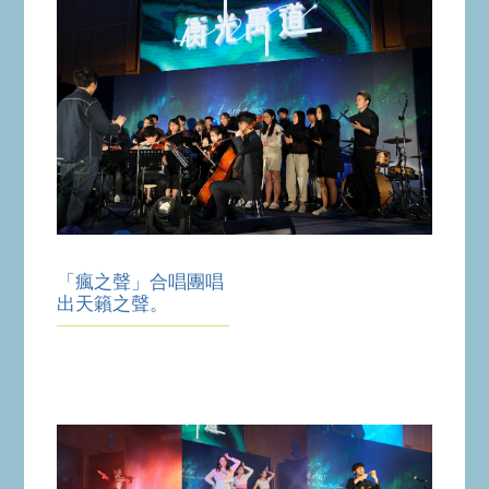
「瘋之聲」合唱團唱
出天籟之聲。