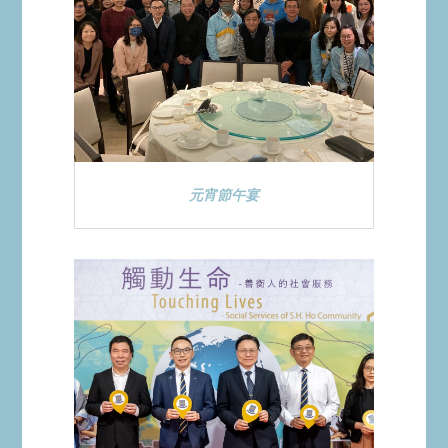
元宵節午宴