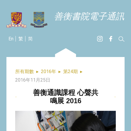
善衡書院電子通訊
En
繁
简
所有期數
▸
2016年
▸
第24期
▸
2016年11月25日
善衡通識課程 心聲共
鳴展 2016