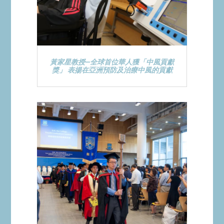
黃家星教授—全球首位華人獲「中風貢獻
獎」 表揚在亞洲預防及治療中風的貢獻