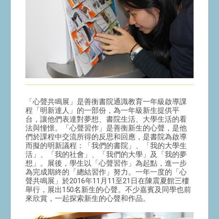
「心聲共鳴展」是善衡書院通識教育一年級啟導課
程「明新達人」的一部份，為一年級新生提供平
台，讓他們表達對夢想、書院生活、大學生活的看
法與憧憬。「心聲習作」是善衡新生的心聲，是他
們於課程中交流所得的反思和回應，是書院為啟導
而擬的明新議程：「我們的書院」、「我的大學生
活」、「我的社會」、「我們的大學」及「我的夢
想」。展後，學生以「心聲習作」為起點，進一步
為完成期終的「總結習作」努力。一年一度的「心
聲共鳴展」於2016年11月11至21日在陳震夏館三樓
舉行，展出150名新生的心聲。不少嘉賓及同學也前
來欣賞，一起探索新生的心聲和作品。