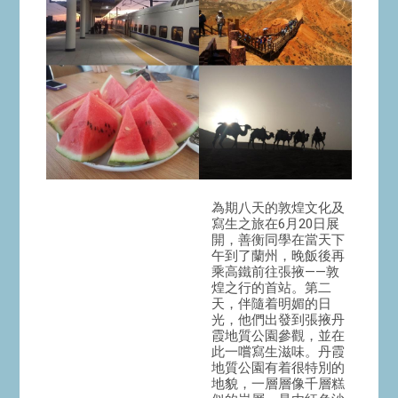
為期八天的敦煌文化及
寫生之旅在6月20日展
開，善衡同學在當天下
午到了蘭州，晚飯後再
乘高鐵前往張掖——敦
煌之行的首站。第二
天，伴隨着明媚的日
光，他們出發到張掖丹
霞地質公園參觀，並在
此一嚐寫生滋味。丹霞
地質公園有着很特別的
地貌，一層層像千層糕