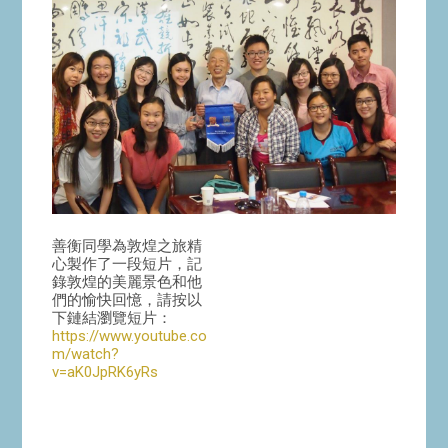
善衡同學為敦煌之旅精
心製作了一段短片，記
錄敦煌的美麗景色和他
們的愉快回憶，請按以
下鏈結瀏覽短片：
https://www.youtube.co
m/watch?
v=aK0JpRK6yRs