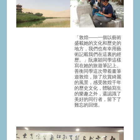
「敦煌――一個以藝術
盛載她的文化和歷史的
地方，我們也有幸用藝
術記載我們在這裏的經
歷。」阮康穎同學這樣
寫在她的旅遊筆記上。
善衡同學這次帶着畫筆
遊敦煌，除了欣賞綺麗
的風景，感受敦煌千年
的歷史文化，體驗寫生
的樂趣之外，還認識了
美好的同行者，留下了
難忘的回憶。