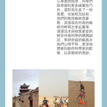
心專業的指導，同學們
除掌握到更多繪畫技巧
外，還對寫生多了一份
喜愛。在旅程完結前，
他們到敦煌榆林窟參
觀，其後就在外面的榆
林河畔再次拿起畫筆。
潺潺流水與樹葉婆娑的
輕音伴着同學的喁喁細
語，寧靜舒緩的氣氛令
他們心情平和，更深地
體會到創作時帶來的歡
愉，以及藝術的美妙。