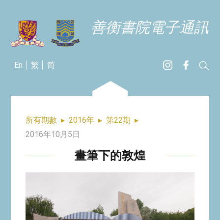
善衡書院電子通訊
En
繁
简
所有期數
▸
2016年
▸
第22期
▸
2016年10月5日
畫筆下的敦煌