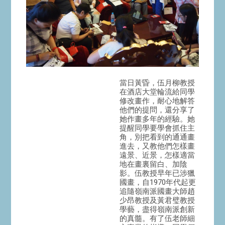
當日黃昏，伍月柳教授
在酒店大堂輪流給同學
修改畫作，耐心地解答
他們的提問，還分享了
她作畫多年的經驗。她
提醒同學要學會抓住主
角，別把看到的通通畫
進去，又教他們怎樣畫
遠景、近景，怎樣適當
地在畫裏留白、加陰
影。伍教授早年已涉獵
國畫，自1970年代起更
追隨嶺南派國畫大師趙
少昂教授及黃君璧教授
學藝，盡得嶺南派創新
的真髓。有了伍老師細