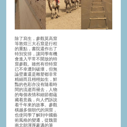
除了寫生，參觀莫高窟
等敦煌三大石窟是行程
的重點，書院還作出了
特別安排，讓同學有機
會進入平常不開放的特
窟參觀。雖然有些特窟
已不幸遭到破壞，但無
論壁畫還是雕塑都非常
精細而且栩栩如生，鮮
豔的色彩亦沒有隨着時
間的流逝而褪去，人物
的每個表情和細節都蘊
藏着意義，向人們訴說
着千年來的故事。參觀
橫越多個朝代的洞窟，
也使同學了解到中國藝
術風格的變遷，從魏晉
南北朝渾厚豪邁的筆