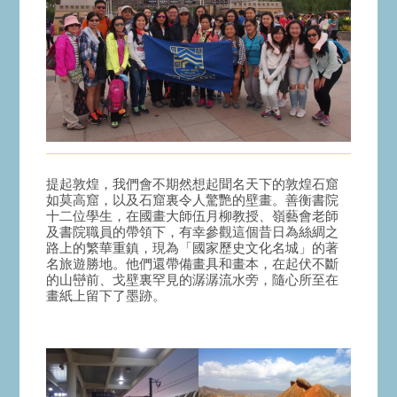
提起敦煌，我們會不期然想起聞名天下的敦煌石窟
如莫高窟，以及石窟裏令人驚艷的壁畫。善衡書院
十二位學生，在國畫大師伍月柳教授、嶺藝會老師
及書院職員的帶領下，有幸參觀這個昔日為絲綢之
路上的繁華重鎮，現為「國家歷史文化名城」的著
名旅遊勝地。他們還帶備畫具和畫本，在起伏不斷
的山巒前、戈壁裏罕見的潺潺流水旁，隨心所至在
畫紙上留下了墨跡。