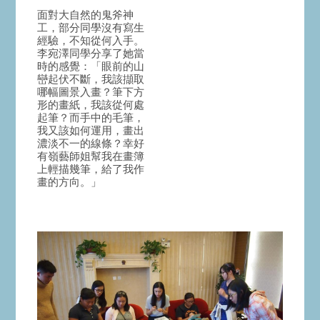
面對大自然的鬼斧神
工，部分同學沒有寫生
經驗，不知從何入手。
李宛澤同學分享了她當
時的感覺：「眼前的山
巒起伏不斷，我該擷取
哪幅圖景入畫？筆下方
形的畫紙，我該從何處
起筆？而手中的毛筆，
我又該如何運用，畫出
濃淡不一的線條？幸好
有嶺藝師姐幫我在畫簿
上輕描幾筆，給了我作
畫的方向。」