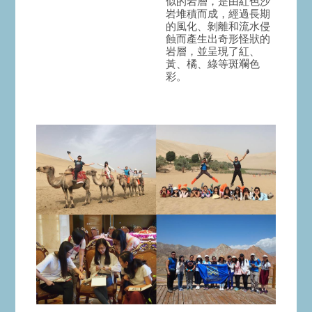
似的岩層，是由紅色沙
岩堆積而成，經過長期
的風化、剝離和流水侵
蝕而產生出奇形怪狀的
岩層，並呈現了紅、
黃、橘、綠等斑斕色
彩。