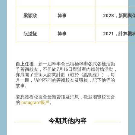
梁穎欣
幹事
2023，新聞與
阮溢恆
幹事
2021，計算機
自上任後，新一屆幹事會已積極舉辦各式各樣活動
予善衡校友，不但於7月16日舉辦室內鐳射槍活動，
亦展開了善衡人訪問計劃（載於《點衡線》），每
月一期，訪問不同的善衡校友及職員，記下他們的
故事。
若想獲得校友會最新資訊及消息，歡迎瀏覽校友會
的
Instagram帳戶
。
今期其他內容