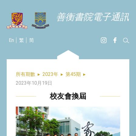
善衡書院電子通訊
En
繁
简
所有期數
▸
2023年
▸
第45期
▸
2023年10月19日
校友會換屆