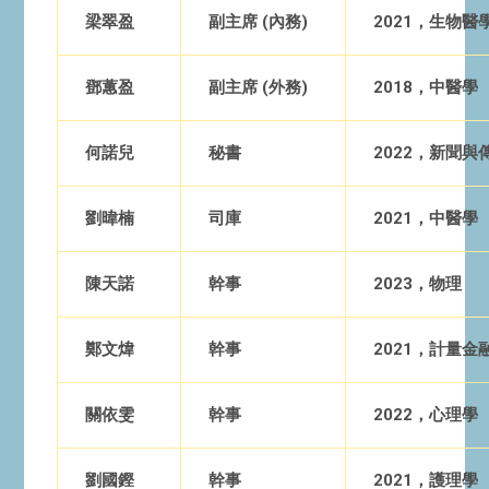
梁翠盈
副主席 (內務)
2021，生物醫
鄧蕙盈
副主席 (外務)
2018，中醫學
何諾兒
秘書
2022，新聞與
劉暐楠
司庫
2021，中醫學
陳天諾
幹事
2023，物理
鄭文煒
幹事
2021，計量
關依雯
幹事
2022，心理學
劉國鏗
幹事
2021，護理學