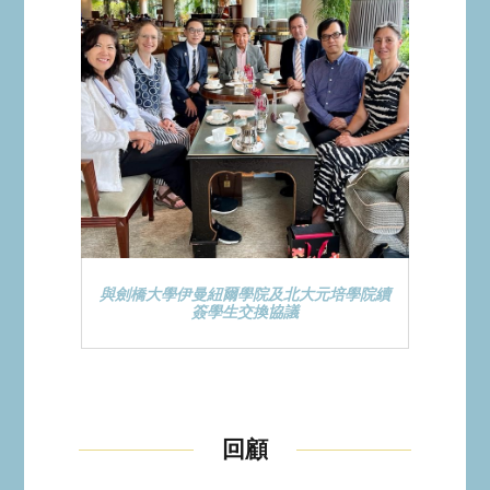
與劍橋大學伊曼紐爾學院及北大元培學院續
簽學生交換協議
回顧