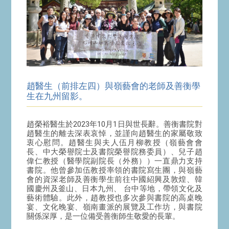
趙醫生（前排左四）與嶺藝會的老師及善衡學
生在九州留影。
趙榮裕醫生於2023年10月1日與世長辭。善衡書院對
趙醫生的離去深表哀悼，並謹向趙醫生的家屬敬致
衷心慰問。趙醫生與夫人伍月柳教授（嶺藝會會
長、中大榮譽院士及書院榮譽院務委員）、兒子趙
偉仁教授（醫學院副院長（外務））一直鼎力支持
書院。他曾參加伍教授率領的書院寫生團，與嶺藝
會的資深老師及善衡學生前往中國紹興及敦煌、韓
國慶州及釜山、日本九州、 台中等地，帶領文化及
藝術體驗。此外，趙教授也多次參與書院的高桌晚
宴、文化晚宴、嶺南畫派的展覽及工作坊，與書院
關係深厚，是一位備受善衡師生敬愛的長輩。