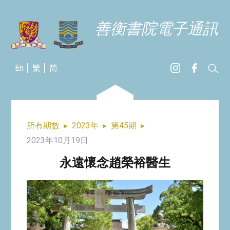
善衡書院電子通訊
En
繁
简
所有期數
▸
2023年
▸
第45期
▸
2023年10月19日
永遠懷念趙榮裕醫生