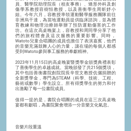
員、醫學院助理院長（校友事務）、矯形外科及創
傷學系教授容樹恒教授，以及善衡學生周昕妤小
姐。今年六月，容教授率領運動醫學服務團隊前往
非洲烏干達，為當地運動員提供臨床諮詢，並為體
育教練和物理治療師舉辦了預防運動傷害的工作
坊。在這次高桌晚宴上，容教授和周同學分享了他
們的旅程體會及這次服務的重要影響。同時，
Watoto兒童合唱團的成員也擔任了表演嘉賓，他們
的音樂充滿鼓舞人心的力量，讓在場的每個人都感
受到Watoto參與事工服務的奉獻精神。
2023年11月15日的高桌晚宴暨獎學金頒獎典禮表彰
了善衡學生的卓越成就。當晚頒發了共215個獎項，
其中包括善衡書院創院院長辛世文教授伉儷捐贈的
全新獎學金，專門為STEAM（科學、技術、工程、
藝術或數學）學生設立。所有得獎學生的努力和付
出激勵了每一位書院成員。
值得一提的是，書院合唱團的成員在這三次高桌晚
宴都有獻唱，為書院聚會增添一分音樂文化氣息。
音樂片段重溫