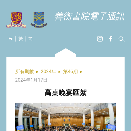
善衡書院電子通訊
En
繁
简
所有期數
▸
2024年
▸
第46期
▸
2024年1月17日
高桌晚宴匯絮