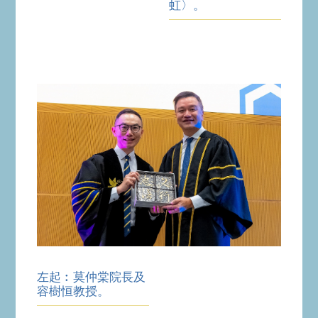
虹〉。
左起︰莫仲棠院長及
容樹恒教授。