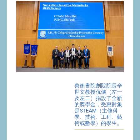
善衡書院創院院長辛
世文教授伉儷（左一
及左二）捐設了全新
的獎學金，受惠對象
是STEAM（主修科
學、技術、工程、藝
術或數學）的學生。