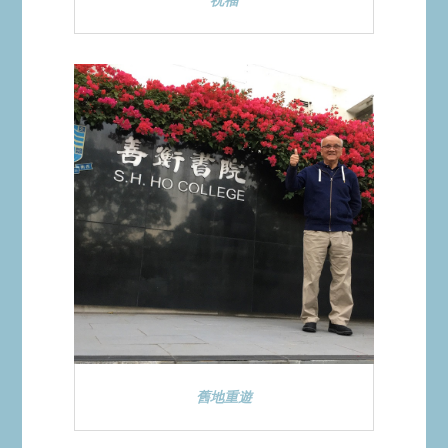
祝福
舊地重遊