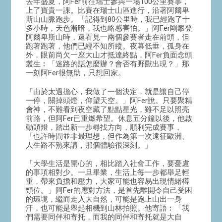
去年盛夏，阿Fer前往瑞士參與一場100公里賽事，
上了寶貴一課。比賽在瑞士山區進行，沿著阿爾卑
斯山山脈跑步。「記得到80公里時，我已經跑了十
多小時，天色漸暗，我也略感害怕。」阿Fer剛攀登
阿爾卑斯山時，還看見一兩個參賽者走在前頭，但
跑著跑著，他們已經不知所縱。夜幕低垂，孤身在
外，眼前尚欠一座大山才抵達終點，阿Fer負面念頭
叢生︰「迷路的話怎麼辦？會否有野獸出現？」那
一刻阿Fer很無助，只想回家。
「由於太過擔心，我做了一個決定，就是讓自己停
一停，關掉頭燈，仰望天空。」阿Fer說。只要聚精
會神，不難看到夜空藏了點點星光，雖不足以照亮
前路，但阿Fer已重燃希望。休息五分鐘以後，他啟
動頭燈，踏出新一步尋找方向，順利完成賽事，
「也許時間並非最理想，但作為第一次遠征歐洲、
人生路不熟來講，那個體驗很深刻。」
「大學生活是開心的，相比踏入社會工作，要憂慮
的事項相對少。一旦畢業，生活上每一步都舉足輕
重，帶來負擔和壓力，大家可能也容易出現情緒樽
頸位。」阿Fer的應對方法，是首先離開令自己受困
的環境，繼而走入大自然，可能是跑上山出一身
汗，也可能是舉起相機到山林拍照。他寄語︰「我
們需要同伴和寄托，而我的同伴和寄托就是大自