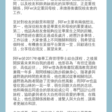
間，以及校友和師弟妹彼此的深厚情誼。正是重視
關係，阿Fer決定重回母校，承擔善衡書院校友會的
工作。
至於對校友的願景和期望，阿Fer主要有兩個想法。
第一，他深信校友會是畢業生和母校的重要連結。
第二，他認為校友會能夠拉近畢業生之間的距離。
「我們曾經在書院走過成長歲月，經歷許多事情，
工作以後，大家會遇上不同難關和階段，我希望這
個時候，有機會在某個平台聚首一堂，回顧過往生
活，分享現在境況，展望未來。」
阿Fer於2017年修畢工商管理學士綜合課程，之後展
開探索未來和自我的過程，他形容為「有些迂迴曲
折、高低起伏」。阿Fer曾為善衡書院通識教育課程
兼職一年多，期間積極以跑步鍛鍊身心。隨著參與
越野跑的時間愈來愈長，他也嘗試從事相關培訓。
越野跑為跑者開啟了宏偉的自然風貌，而阿Fer也益
發欣賞山林的一花一草，萌生回饋大自然的念頭。
他和兩個志同道合的朋友組成公司，專門設計山徑
旅程，協助參與者在大自然尋回喜愛的事情。在職
場上，他也是關係推動者，連繫人與大自然，讓兩
者更融洽和諧。