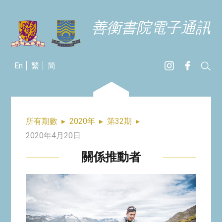
善衡書院電子通訊
En
繁
简
所有期數
▸
2020年
▸
第32期
▸
2020年4月20日
關係推動者