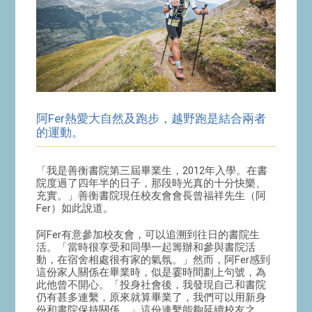
阿Fer熱愛大自然及跑步，越野跑是結合兩者
的運動。
「我是善衡書院第三屆畢業生，2012年入學。在書
院度過了四年半的日子，那段時光真的十分快樂、
充實。」善衡書院現任校友會會長曾福祥先生（阿
Fer）如此說道。
阿Fer有意參加校友會，可以追溯到往日的書院生
活。「當時很享受和同學一起籌辦和參與書院活
動，在宿舍相處很有家的氣氛。」然而，阿Fer感到
這份家人關係在畢業時，似是霎時間劃上句號，為
此他曾不開心。「投身社會後，我發現自己和書院
仍有甚多連繫，原來就算畢業了，我們可以用新身
份和書院保持關係。」這份連繫能夠延續校友之