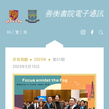
善衡書院電子通訊
En
繁
简
所有期數
▸
2025年
▸
第51期
2025年5月15日