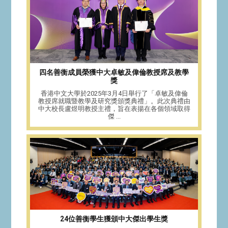
四名善衡成員榮獲中大卓敏及偉倫教授席及教學
獎
香港中文大學於2025年3月4日舉行了「卓敏及偉倫
教授席就職暨教學及研究獎頒獎典禮」。此次典禮由
中大校長盧煜明教授主禮，旨在表揚在各個領域取得
傑 ...
24位善衡學生獲頒中大傑出學生獎