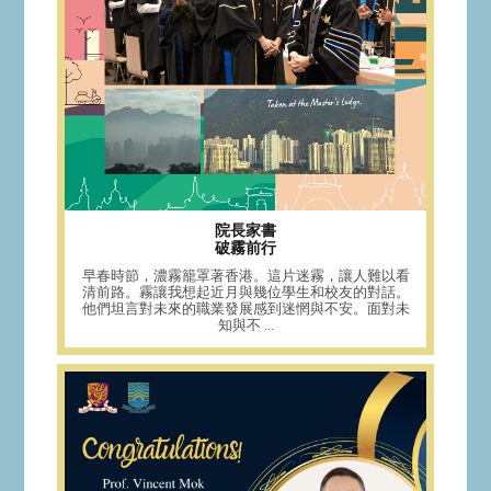
院長家書
破霧前行
早春時節，濃霧籠罩著香港。這片迷霧，讓人難以看
清前路。霧讓我想起近月與幾位學生和校友的對話。
他們坦言對未來的職業發展感到迷惘與不安。面對未
知與不 ...