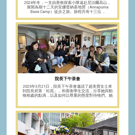
2024年冬，一支由善衡探索小隊遠赴尼泊爾高山，
展開為期十二天的安娜普納基地營（Annapurna
Base Camp）徒步之旅。旅程共有十三位 ...
院長下午茶會
2025年3月21日，院長下午茶會邀請了趙美寶女士來
到院長府第「松苑」，和善衡學生交流，分享她與動
物相處的點滴，以及如何以尊重的態度對待牠們。她
...