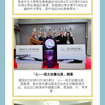
香港中文大學學生事務處於2025年2月12日舉行2024
年傑出學生獎嘉許典禮，頒發傑出學生獎予290位卓
越的中大學生，當中包括24位善衡學生！ ...
「心——張文佑書法展」開幕
書院於2025年2月18日舉行「心——張文佑書法展」
開幕禮，展出當代書法家張文佑先生30幅精選作
品。這位以口執筆的中國書法家，透過楷、行、草等
書 ...