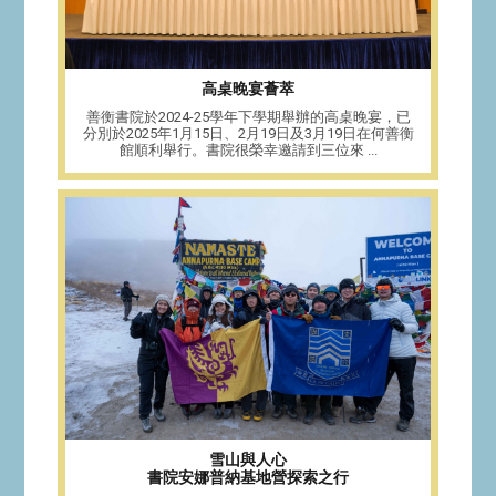
高桌晚宴薈萃
善衡書院於2024-25學年下學期舉辦的高桌晚宴，已
分別於2025年1月15日、2月19日及3月19日在何善衡
館順利舉行。書院很榮幸邀請到三位來 ...
雪山與人心
書院安娜普納基地營探索之行