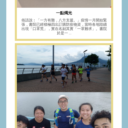
一點燭光
俗語說︰「一方有難，八方支援。」疫情一月開始緊
張，書院已經積極四出訂購防疫物資，當時各地陸續
出現「口罩荒」，實在名副其實「一罩難求」。書院
於是一 ...