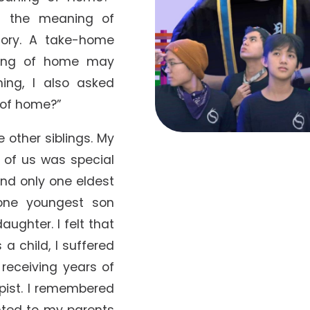
ed the meaning of
tory. A take-home
ning of home may
ming, I also asked
 of home?”
 other siblings. My
 of us was special
nd only one eldest
 one youngest son
ughter. I felt that
a child, I suffered
 receiving years of
pist. I remembered
ted to my parents