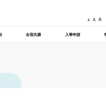
A
A
A
動
全宿共膳
入學申請
簡介
善衡成員
相片
共膳生活
申請辦法
海外交換計劃
GESH2011 服務學習課程 – 明理致用
院長
「膳」在善衡
簡介
院訓、院徽、抱負、使命
影片
GESH2012服務學習課程 – 踐行立人
學生輔導長
獎勵制度
海外交換生名單
學分制暑期服務學習之旅
通識教育主任
共「膳」感言
善衡家書
善衡標誌
藝術館
學生分享
舍監與宿舍導師
特別安排
常見問題
學生作品
善衡成員
體驗式學習
榮譽院務委員
特邀院務委員