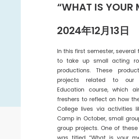
書院學生互助活動基金
“WHAT IS YOUR 
書院體育發展基金
體育及康樂
2024年12月13日
書院體育代表隊
創意活動基金
In this first semester, several
to take up small acting rol
productions. These produc
projects related to our
Education course, which a
freshers to reflect on how the
College lives via activities l
Camp in October, small grou
group projects. One of these
was titled “What is your 