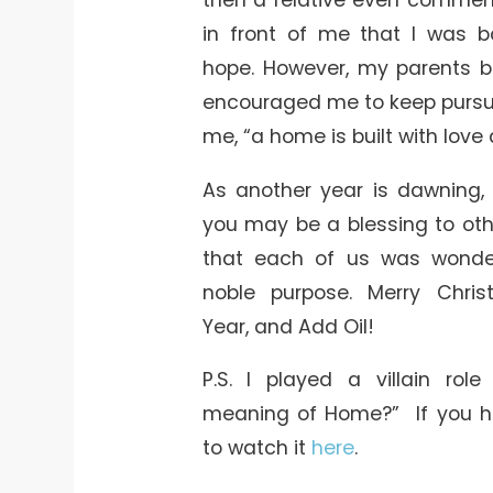
in front of me that I was b
hope. However, my parents b
encouraged me to keep pursu
me, “a home is built with love
As another year is dawning,
you may be a blessing to other
that each of us was wonde
noble purpose. Merry Chri
Year, and Add Oil!
P.S. I played a villain rol
meaning of Home?” If you ha
to watch it
here
.