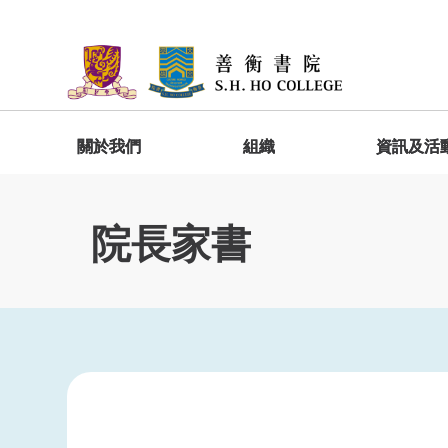
關於我們
組織
資訊及活
院長歡迎詞
委員會
善衡快訊
宿舍生活
加入善衡
入學禮及新生輔導營
GESH1010 明新達人－善衡書院啟導課
程
院長家書
院長家書
院監會
「家」在善衡
入學禮
出版
學生分享
院長專訪
院務委員會
書院位置及設施
新生輔導營
學生作品
常務委員會
宿舍規則
書院報道
學生發展
院務委員屬下工作委員會
GESH4010 圓工立人－善衡書院通識
社會服務
總結課程
書院服務
學生作品
學生活動基金