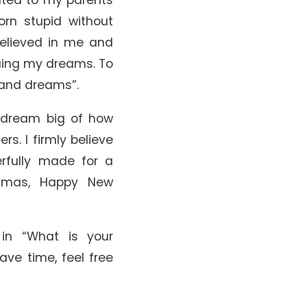
orn stupid without
elieved in me and
ing my dreams. To
 and dreams”.
 dream big of how
s. I firmly believe
rfully made for a
stmas, Happy New
e in “What is your
ve time, feel free