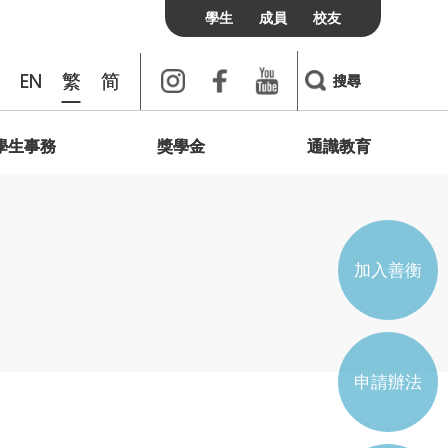
學生
成員
校友
Instagram
Facebook
Youtube
EN
繁
简
搜尋
學生事務
獎學金
通識教育
書院聯絡
校友
訪客
費用及政策
我們想說的是
個人發展與心靈健康
綠洲
校友會
宿膳費用
簡介
學術會議
聯善網上頻道
學生通識研討會
加入及聯絡我們
宿膳政策
輔導與支援
加入善衡
實習與培訓
學生組織
申請辦法
學生會
宿生會