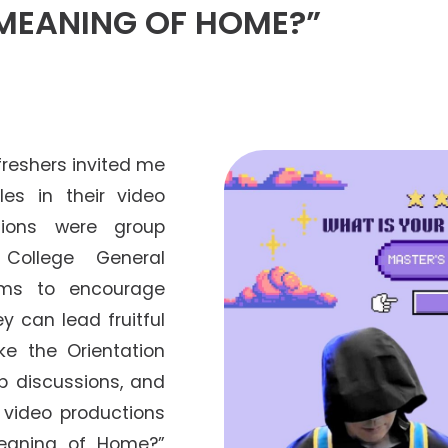
資深書院導師
MEANING OF HOME?”
榮譽學生輔導顧問
善衡之友
「共膳嘉賓」計劃
 freshers invited me
es in their video
tions were group
 College General
ims to encourage
y can lead fruitful
ike the Orientation
p discussions, and
 video productions
meaning of Home?”