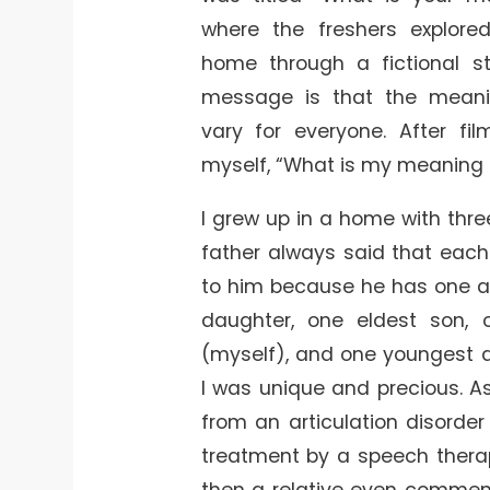
where the freshers explor
home through a fictional s
message is that the mea
vary for everyone. After fil
myself, “What is my meaning
I grew up in a home with three
father always said that each
to him because he has one a
daughter, one eldest son,
(myself), and one youngest da
I was unique and precious. As 
from an articulation disorder
treatment by a speech thera
then a relative even commen