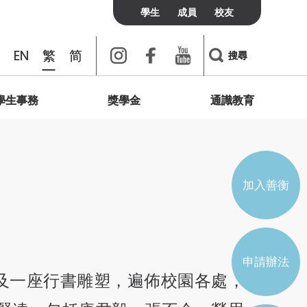
學生
成員
校友
Instagram
Facebook
Youtube
EN
繁
简
搜尋
學生事務
獎學金
通識教育
書院聯絡
校友
訪客
費用及政策
我們想說的是
個人發展與心靈健康
綠洲
校友會
宿膳費用
簡介
學術會議
聯善網上頻道
學生通識研討會
加入及聯絡我們
宿膳政策
輔導與支援
加入善衡
實習與培訓
學生組織
申請辦法
像及一座行書雕塑，遍佈校園各處，
學生會
宿生會