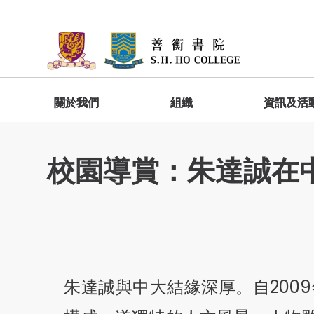
關於我們
組織
資訊及活
院長歡迎詞
委員會
善衡快訊
宿舍生活
加入善衡
入學禮及新生輔導營
GESH1010 明新達人－善衡書院啟導課
程
校園導賞：朱達誠在
院長家書
院監會
「家」在善衡
入學禮
出版
學生分享
院長專訪
院務委員會
書院位置及設施
新生輔導營
學生作品
常務委員會
宿舍規則
書院報道
學生發展
院務委員屬下工作委員會
GESH4010 圓工立人－善衡書院通識
社會服務
總結課程
書院服務
學生作品
朱達誠與中大結緣深厚。自200
學生活動基金