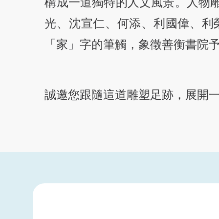
構成一道獨特的人文風景。人物
書院學生互助活動基金
書院體育發展基金
光、沈宣仁、何添、利國偉、利
體育及康樂
「家」字的筆觸，象徵善衡書院
書院體育代表隊
創意活動基金
誠邀您跟隨這道雕塑足跡，展開