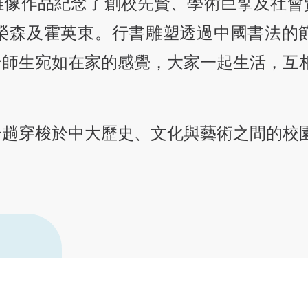
雕像作品紀念了創校先賢、學術巨擘及社會
資深書院導師
榮譽學生輔導顧問
榮森及霍英東。行書雕塑透過中國書法的
善衡之友
予師生宛如在家的感覺，大家一起生活，互
「共膳嘉賓」計劃
一趟穿梭於中大歷史、文化與藝術之間的校