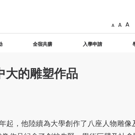
A
A
A
動
全宿共膳
入學申請
簡介
善衡成員
相片
共膳生活
申請辦法
海外交換計劃
中大的雕塑作品
GESH2011 服務學習課程 – 明理致用
院長
「膳」在善衡
簡介
院訓、院徽、抱負、使命
影片
GESH2012服務學習課程 – 踐行立人
學生輔導長
獎勵制度
海外交換生名單
學分制暑期服務學習之旅
通識教育主任
共「膳」感言
善衡家書
善衡標誌
藝術館
學生分享
舍監與宿舍導師
特別安排
常見問題
學生作品
善衡成員
體驗式學習
榮譽院務委員
9年起，他陸續為大學創作了八座人物雕
特邀院務委員