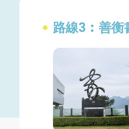
路線3︰善衡