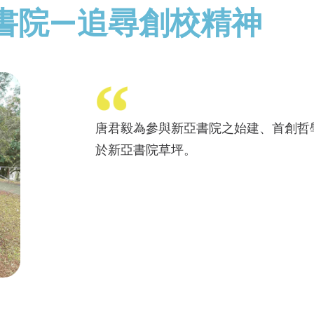
亞書院—追尋創校精神
唐君毅為參與新亞書院之始建、首創哲
於新亞書院草坪。