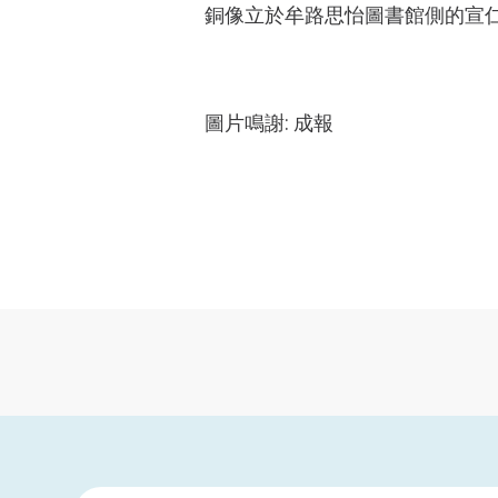
銅像立於牟路思怡圖書館側的宣
圖片鳴謝: 成報