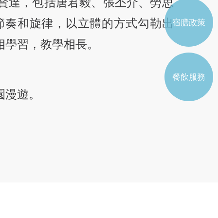
賢達，包括唐君毅、張丕介、勞思
書院工作委員會學生代表
節奏和旋律，以立體的方式勾勒出
宿膳政策
註冊學生屬會
相學習，教學相長。
餐飲服務
園漫遊。