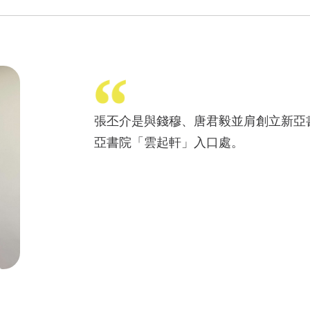
張丕介是與錢穆、唐君毅並肩創立新亞
亞書院「雲起軒」入口處。