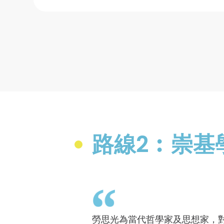
路線2︰崇基
勞思光為當代哲學家及思想家，