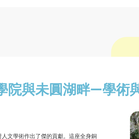
學院與未圓湖畔—學術
對人文學術作出了傑的貢獻。這座全身銅