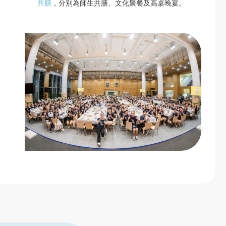
共膳
，分別為師生共膳、文化聚餐及高桌晚宴。