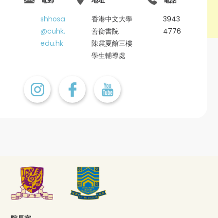
shhosa
香港中文大學
3943
@cuhk.
善衡書院
4776
edu.hk
陳震夏館三樓
學生輔導處