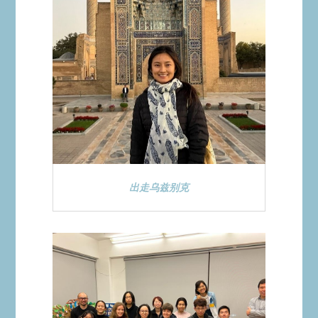
出走乌兹别克