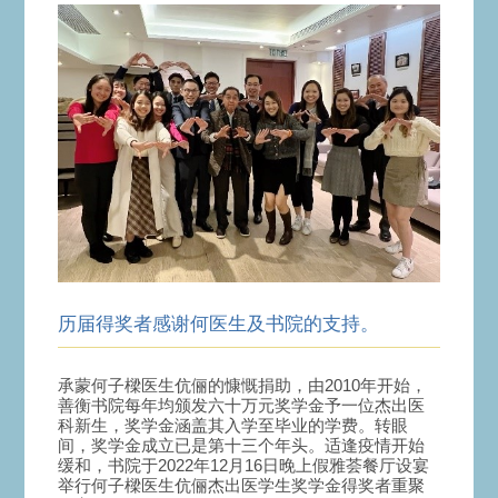
历届得奖者感谢何医生及书院的支持。
承蒙何子樑医生伉俪的慷慨捐助，由2010年开始，
善衡书院每年均颁发六十万元奖学金予一位杰出医
科新生，奖学金涵盖其入学至毕业的学费。转眼
间，奖学金成立已是第十三个年头。适逢疫情开始
缓和，书院于2022年12月16日晚上假雅荟餐厅设宴
举行何子樑医生伉俪杰出医学生奖学金得奖者重聚