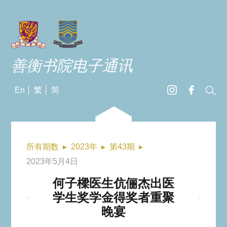
善衡书院电子通讯
En
繁
简
所有期数
▸
2023年
▸
第43期
▸
2023年5月4日
何子樑医生伉俪杰出医
学生奖学金得奖者重聚
晚宴