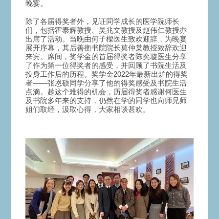
晚宴。
除了各届得奖者外，见证同学成长的医学院师长
们，包括霍泰辉教授、吴兆文教授及赵伟仁教授亦
出席了活动。当晚由何子樑医生致欢迎辞，为晚宴
展开序幕，其后善衡书院院长莫仲棠教授致辞欢迎
来宾。席间，奖学金的首届得奖者陈奕璇医生分享
了作为第一位得奖者的感受，并回顾了书院生活及
投身工作后的历程。奖学金2022年最新出炉的得奖
者——张恩硕同学分享了他的得奖感受及书院生活
点滴。趁这个难得的机会，历届得奖者感谢何医生
及书院多年来的支持，仍然在学的同学也向师兄师
姐们取经，汲取心得，大家相谈甚欢。