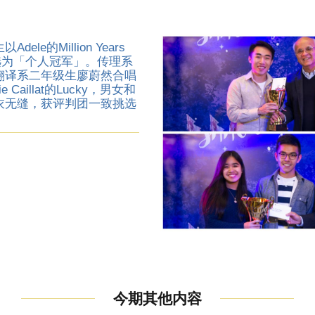
le的Million Years
选为「个人冠军」。传理系
翻译系二年级生廖蔚然合唱
bie Caillat的Lucky，男女和
衣无缝，获评判团一致挑选
今期其他内容