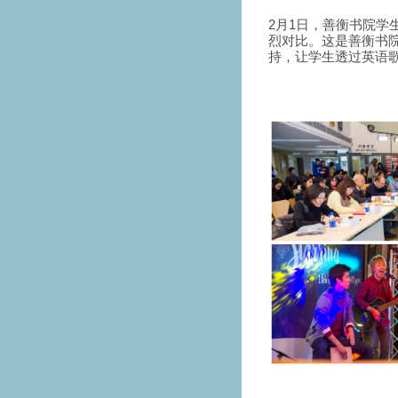
2月1日，善衡书院
烈对比。这是善衡书
持，让学生透过英语