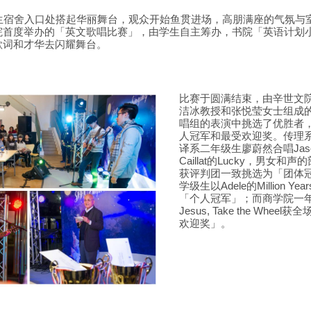
学生宿舍入口处搭起华丽舞台，观众开始鱼贯进场，高朋满座的气氛与
院首度举办的「英文歌唱比赛」，由学生自主筹办，书院「英语计划
歌词和才华去闪耀舞台。
比赛于圆满结束，由辛世文
洁冰教授和张悦莹女士组成
唱组的表演中挑选了优胜者
人冠军和最受欢迎奖。传理
译系二年级生廖蔚然合唱Jason M
Caillat的Lucky，男女
获评判团一致挑选为「团体
学级生以Adele的Million Y
「个人冠军」；而商学院一
Jesus, Take the Wh
欢迎奖」。