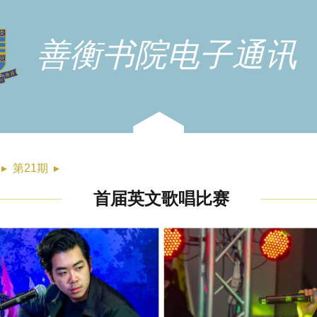
善衡书院电子通讯
▸
第21期
▸
首届英文歌唱比赛