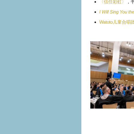
〈信任彩虹〉
，
I Will Sing You th
Watoto儿童合唱