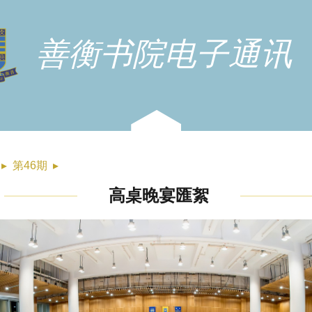
善衡书院电子通讯
▸
第46期
▸
高桌晚宴匯絮