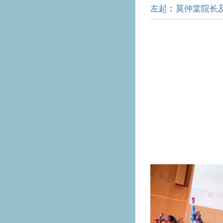
左起︰莫仲棠院长