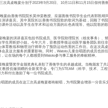
期的三次高桌晚宴分别于2023年9月20日、10月11日和11月15日假
的高桌晚宴由善衡书院院长莫仲棠教授、应届善衡书院学生会代表郭凯晴
任演讲嘉宾。其中莫院长以善衡书院院歌的歌词为基础，回顾了书
的课外活动以及学生在学术和运动方面的出色表现等。他以院歌的
日的高桌晚宴的演讲嘉宾包括书院成员、医学院助理院长（校友事务）、
衡学生周昕妤小姐。今年六月，容教授率领运动医学服务团队前往
为体育教练和物理治疗师举办了预防运动伤害的工作坊。在这次高
会及这次服务的重要影响。同时，Watoto儿童合唱团的成员也担
，让在场的每个人都感受到Watoto参与事工服务的奉献精神。
日的高桌晚宴暨奖学金颁奖典礼表彰了善衡学生的卓越成就。当晚颁发了共
文教授伉俪捐赠的全新奖学金，专门为STEAM（科学、技术、工
努力和付出激励了每一位书院成员。
合唱团的成员在这三次高桌晚宴都有献唱，为书院聚会增添一分音乐