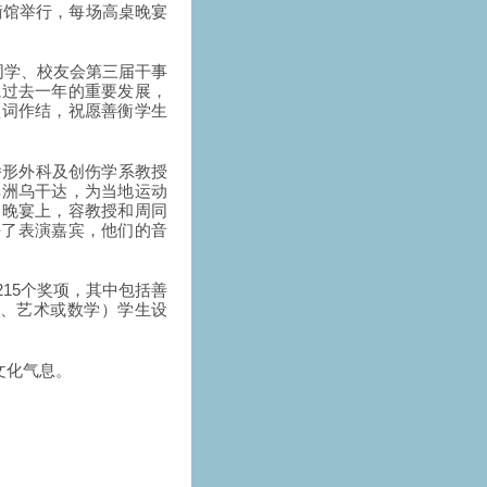
何善衡馆举行，每场高桌晚宴
同学、校友会第三届干事
院过去一年的重要发展，
歌词作结，祝愿善衡学生
矫形外科及创伤学系教授
非洲乌干达，为当地运动
桌晚宴上，容教授和周同
任了表演嘉宾，他们的音
215个奖项，其中包括善
程、艺术或数学）学生设
文化气息。