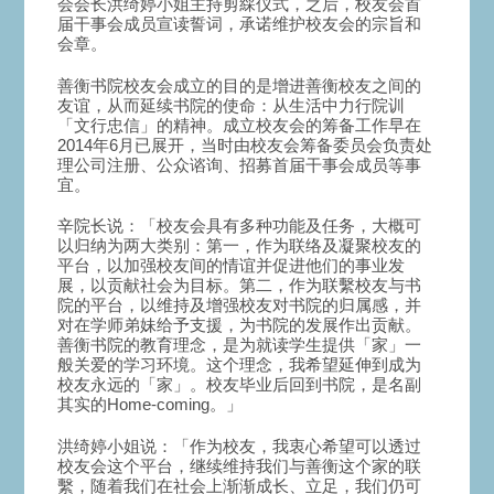
会会长洪绮婷小姐主持剪綵仪式，之后，校友会首
届干事会成员宣读誓词，承诺维护校友会的宗旨和
会章。
善衡书院校友会成立的目的是增进善衡校友之间的
友谊，从而延续书院的使命：从生活中力行院训
「文行忠信」的精神。成立校友会的筹备工作早在
2014年6月已展开，当时由校友会筹备委员会负责处
理公司注册、公众谘询、招募首届干事会成员等事
宜。
辛院长说：「校友会具有多种功能及任务，大概可
以归纳为两大类别：第一，作为联络及凝聚校友的
平台，以加强校友间的情谊并促进他们的事业发
展，以贡献社会为目标。第二，作为联繫校友与书
院的平台，以维持及增强校友对书院的归属感，并
对在学师弟妹给予支援，为书院的发展作出贡献。
善衡书院的教育理念，是为就读学生提供「家」一
般关爱的学习环境。这个理念，我希望延伸到成为
校友永远的「家」。校友毕业后回到书院，是名副
其实的Home-coming。」
洪绮婷小姐说：「作为校友，我衷心希望可以透过
校友会这个平台，继续维持我们与善衡这个家的联
繫，随着我们在社会上渐渐成长、立足，我们仍可