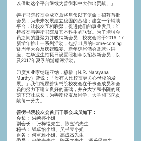
以借助这个平台继续为善衡和中大作出贡献。」
善衡书院校友会成立后将肩负以下使命：招募首批
会员，为未来发展建立稳固的基础；建立一个辅助
平台，让校友互相联繫，促进他们的事业发展；维
持校友与善衡书院及其本科生的联繫。为了增强会
员之间的凝聚力并吸纳新会员，校友会将于2016–17
新学年推出一系列活动，包括11月的Home-coming
暨周年大会及庆祝晚宴、新年鸡尾酒会及就业讲
座、在毕业生拍摄日设置照相亭以招募新会员，以
及2017年夏季的游船河活动。
印度实业家纳瑞亚纳．穆棣（N.R. Narayana
Murthy）曾说：「没有人比校友更关心母校的发
展。」我们祝愿善衡书院校友会在干事会成员和会
员的努力下建立良好的基础，并在大学和书院的庇
荫下茁壮成长，为善衡校友及同学、大学和书院贡
献每一分力。
善衡书院校友会首届干事会成员如下：
会长：
洪绮婷小姐
副会长：
张梓锟先生、陈嘉鸿先生
秘书：
钱卓怡小姐、吴书琴小姐
财务：
何卓雅小姐、高成杰先生
委员：
何健寿先生、陈子杰先生、潘乐琛先生