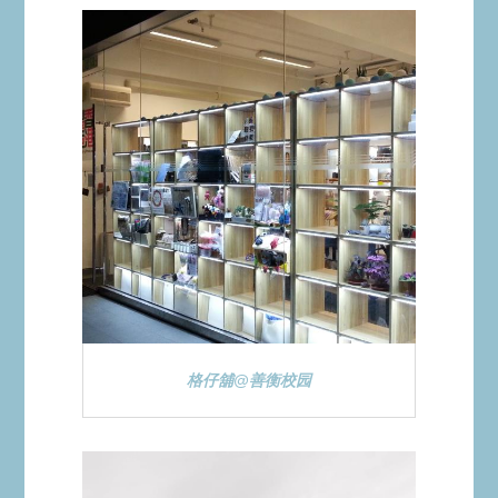
格仔舖@善衡校园