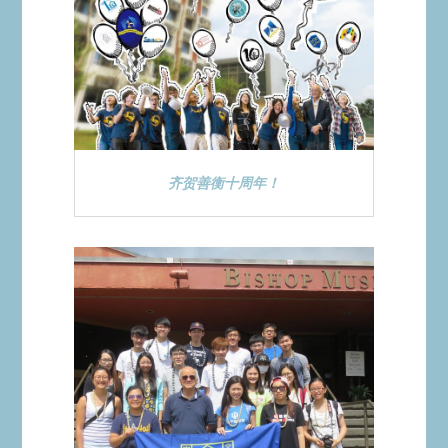
齐贺善衡十周年！