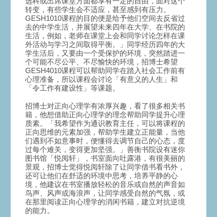
选科或出席课堂方面都享有一定的自由，面对这个
转变，有些学生会不适应，甚至感到有压力。
GESH1010课程的目的便是给予他们空间去反省过
去的中学生活，并展望未来四年在大学、在书院的
生活，例如，老师在课堂上会和同学讨论怎样在课
外活动与学习之间取得平衡。」同学经历四年的大
学生活后，又要由一个受保护的环境，突然踏进一
个可能不尽公平、不尽愉快的环境，招博士希望
GESH4010课程可以帮助同学在踏入社会工作前有
心理准备，所以课程会讨论「有意义的人生」和
「令工作有建设性」等课题。
招博士对正向心理学有浓厚兴趣，看了很多相关书
籍，他想借助正向心理学的理念帮助同学提升心理
质素。「我希望作为通识教育主任，可以将课程的
正向思维的元素加强，帮助学生建立正能量，当他
们遇到不如意事时，便懂得去调节自己的心态，度
过每个难关，变得更加坚强。」善衡书院设有迷你
图书馆「悦阅轩」，书室面向吐露港，有很美丽的
景观，招博士觉得悦阅轩除了让同学借书看书外，
还可让他们在舒适的环境中思考，培养平静的心
境，他建议在书室播放轻松的音乐或自然的声音如
鸟声、风声或海浪声，让同学感受自然的气氛，或
在那里阅读正向心理学的消闲书籍，建立对抗逆境
的能力。