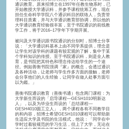
通识教育。原来招博士在1997年任教生物系时，已
开始教授大学通识科，并参予课程统筹工作，现在
担任生命科学学院八个通识科目的联络人，负责管
理科目质素，并与大学通识教育部协调，所以他的
大学通识教育经验很丰富，至于书院通识的前线教
学工作，将于2016–17学年下学期开展。
被问及大学通识跟书院通识的分别时，招博士分享
说：「大学通识科基本上由不同学系提供，理念是
让学生对该学科的课题有较宏观的了解，集中于某
个学科知识的传授。至于书院通识科，则是全人教
育，是书院把其特色和理念传达给学生的一个途
径。例如善衡书院强调『家』的概念，会透过通识
及各种活动，让老师与学生作多方面的接触，老师
会分享他们的人生经验，让同学在做人处事方面引
以为鑑。」
善衡书院通识教育（善衡书通）包含两门课程：为
大学新生而设的「启导课程—GESH1010明新达
人」，以及为毕业生而设的「总结课程—
GESH4010圆工立人」，两个课程各有不同教学目
的和内容，招博士希望GESH1010课程可以帮助新
生适应大学及书院的生活模式，他说：「同学在中
学时过着较规范的学习生活，但上了大学，无论在