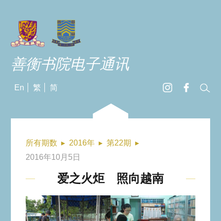
善衡书院电子通讯
En
繁
简
所有期数
▸
2016年
▸
第22期
▸
2016年10月5日
爱之火炬 照向越南