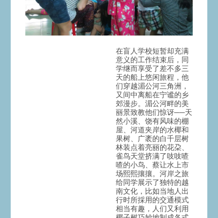
在盲人学校短暂却充满
意义的工作结束后，同
学继而享受了差不多三
天的船上悠闲旅程，他
们穿越湄公河三角洲，
又间中离船在宁谧的乡
郊漫步。湄公河畔的美
丽景致教他们惊讶──天
然小溪、饶有风味的棚
屋、河道夹岸的水椰和
果树、广袤的白千层树
林装点着亮丽的花朶、
雀鸟天堂挤满了吱吱喳
喳的小鸟、蔡让水上市
场熙熙攘攘。河岸之旅
给同学展示了独特的越
南文化，比如当地人出
行时所採用的交通模式
相当有趣，人们又利用
椰子树巧妙地制成各式