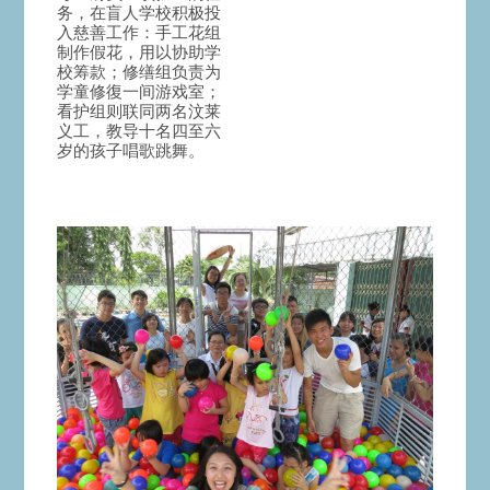
务，在盲人学校积极投
入慈善工作：手工花组
制作假花，用以协助学
校筹款；修缮组负责为
学童修復一间游戏室；
看护组则联同两名汶莱
义工，教导十名四至六
岁的孩子唱歌跳舞。