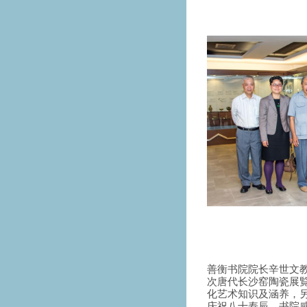
善衡书院院长辛世文
次唐代长沙窑陶瓷展
化艺术知识及涵养，
庆祝八十寿辰。书院