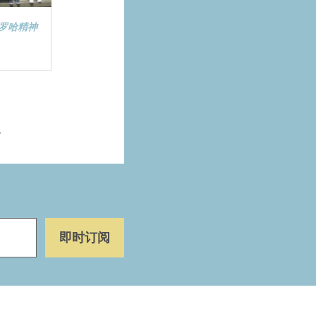
罗哈精神
>