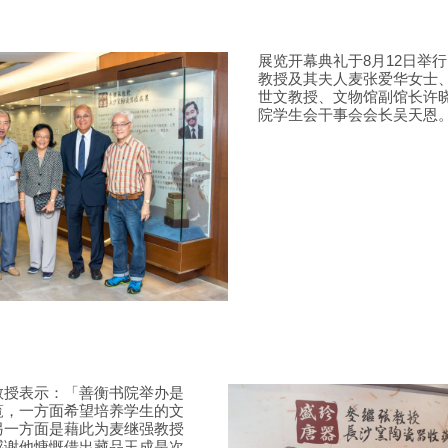
展览开幕典礼于8月12日举
教授及其夫人麦张爱华女士
世文教授、文物馆副馆长许
院学生会干事会会长吴天恩
教授表示：「善衡书院举办是
覧，一方面希望培养学生的文
另一方面是藉此为麦继强教授
感谢他慷慨借出藏品玉成是次