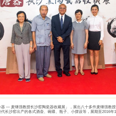
器 — 麦继强教授长沙窑陶瓷器收藏展」，展出八十多件麦继强教授在
代长沙窑出产的各式酒壶、碗碟、瓶子、小摆设等，展期至2016年1