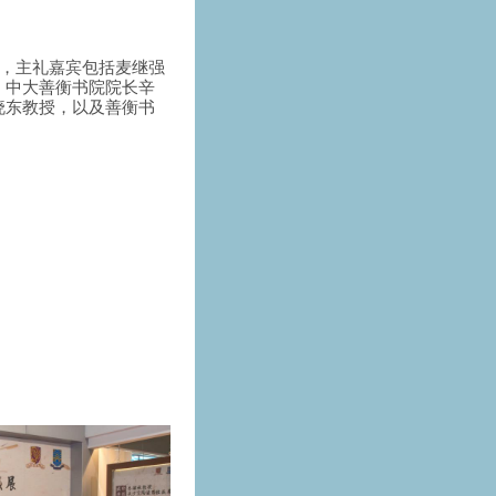
行，主礼嘉宾包括麦继强
、中大善衡书院院长辛
晓东教授，以及善衡书
。