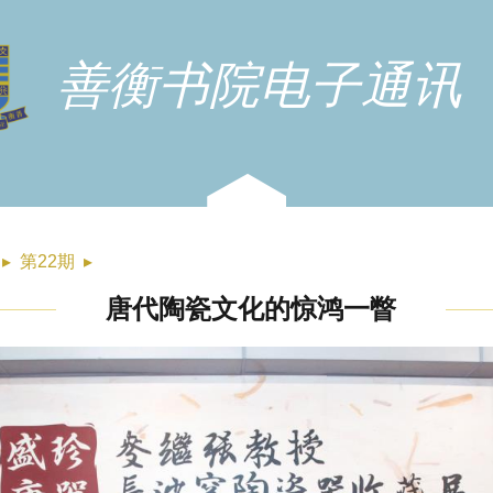
善衡书院电子通讯
▸
第22期
▸
唐代陶瓷文化的惊鸿一瞥