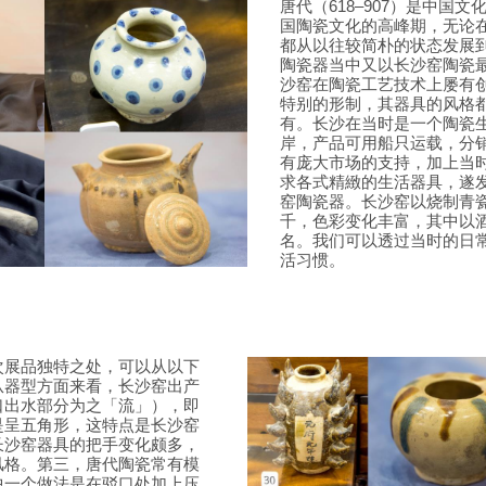
唐代（618–907）是中国
国陶瓷文化的高峰期，无论
都从以往较简朴的状态发展
陶瓷器当中又以长沙窑陶瓷
沙窑在陶瓷工艺技术上屡有
特别的形制，其器具的风格
有。长沙在当时是一个陶瓷
岸，产品可用船只运载，分
有庞大市场的支持，加上当
求各式精緻的生活器具，遂
窑陶瓷器。长沙窑以烧制青
千，色彩变化丰富，其中以
名。我们可以透过当时的日
活习惯。
次展品独特之处，可以从以下
从器型方面来看，长沙窑出产
口出水部分为之「流」），即
是呈五角形，这特点是长沙窑
长沙窑器具的把手变化颇多，
风格。第三，唐代陶瓷常有模
中一个做法是在驳口处加上压