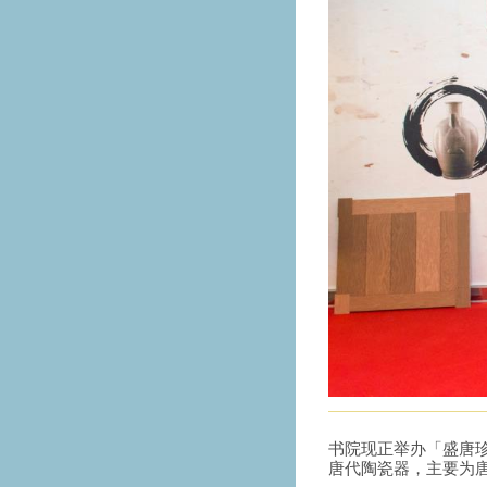
书院现正举办「盛唐珍
唐代陶瓷器，主要为唐