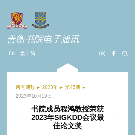
善衡书院电子通讯
En
繁
简
所有期数
▸
2023年
▸
第45期
▸
2023年10月19日
书院成员程鸿教授荣获
2023年SIGKDD会议最
佳论文奖