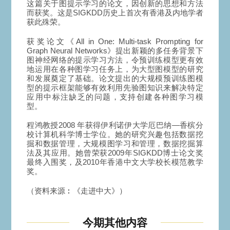
这篇关于图提示学习的论文，因创新的思想和方法
而获奖。这是SIGKDD历史上首次有香港及内地学者
获此殊荣。
获奖论文《All in One: Multi-task Prompting for
Graph Neural Networks》提出新颖的多任务背景下
图神经网络的提示学习方法，令预训练模型更有效
地运用在各种图学习任务上，为大型图模型的研究
和发展奠定了基础。论文提出的大规模预训练图模
型的提示框架能够有效利用先验图知识来解决特定
应用中标注缺乏的问题，支持创建各种图学习模
型。
程鸿教授2008 年获得伊利诺伊大学厄巴纳—香槟分
校计算机科学博士学位。她的研究兴趣包括数据挖
掘和数据管理，大规模图学习和管理，数据挖掘算
法及其应用。她曾荣获2009年SIGKDD博士论文奖
最终入围奖，及2010年香港中文大学校长模范教学
奖。
（资料来源︰《走进中大》）
今期其他内容