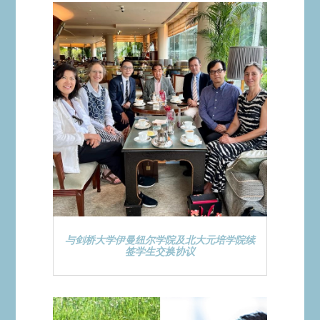
与剑桥大学伊曼纽尔学院及北大元培学院续
签学生交换协议