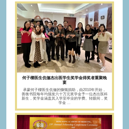
何子樑医生伉俪杰出医学生奖学金得奖者重聚晚
宴
承蒙何子樑医生伉俪的慷慨捐助，由2010年开始，
善衡书院每年均颁发六十万元奖学金予一位杰出医科
新生，奖学金涵盖其入学至毕业的学费。转眼间，奖
学金 ...