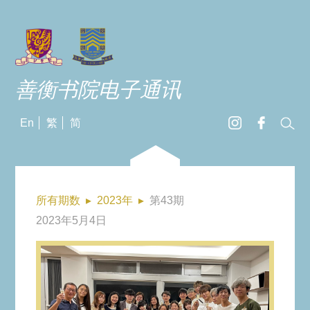
善衡书院电子通讯
En
繁
简
所有期数
▸
2023年
▸
第43期
2023年5月4日