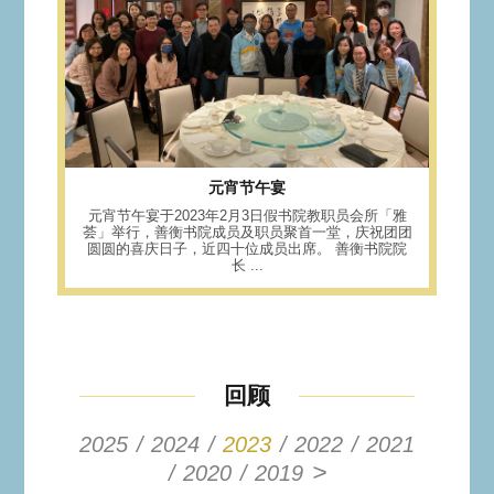
元宵节午宴
元宵节午宴于2023年2月3日假书院教职员会所「雅
荟」举行，善衡书院成员及职员聚首一堂，庆祝团团
圆圆的喜庆日子，近四十位成员出席。 善衡书院院
长 ...
回顾
2025
2024
2023
2022
2021
>
2020
2019