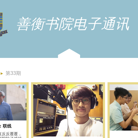
善衡书院电子通讯
▸
第33期
︰联线
直反反覆覆，