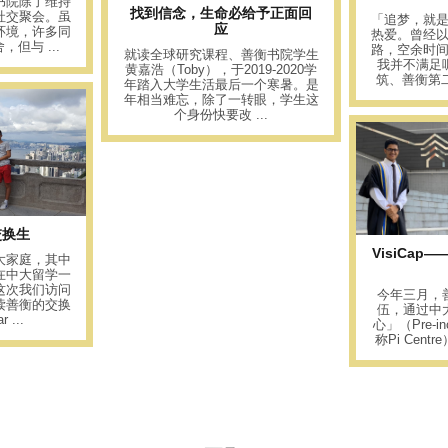
书院除了维持
找到信念，生命必给予正面回
社交聚会。虽
「追梦，就
应
环境，许多同
热爱。曾经
但与 ...
路，空余时
就读全球研究课程、善衡书院学生
我并不满足
黄嘉浩（Toby），于2019-2020学
筑、善衡第二
年踏入大学生活最后一个寒暑。是
年相当难忘，除了一转眼，学生这
个身份快要改 ...
交换生
VisiCa
大家庭，其中
在中大留学一
这次我们访问
今年三月，
读善衡的交换
伍，通过中
 ...
心」（Pre-inc
称Pi Cent