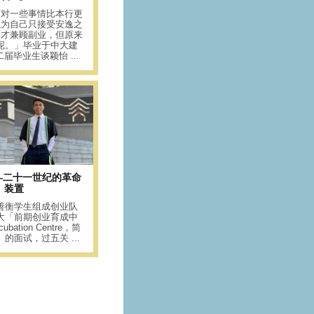
是对一些事情比本行更
以为自己只接受安逸之
间才兼顾副业，但原来
呢。」毕业于中大建
届毕业生谈颖怡 ...
p——二十一世纪的革命
装置
善衡学生组成创业队
大「前期创业育成中
ubation Centre，简
re）的面试，过五关 ...