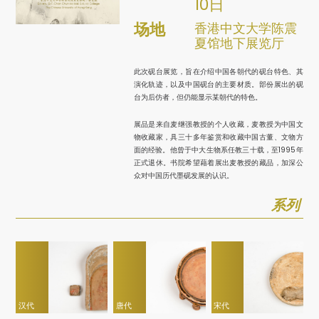
10日
场地
香港中文大学陈震
夏馆地下展览厅
此次砚台展览，旨在介绍中国各朝代的砚台特色、其
演化轨迹，以及中国砚台的主要材质。部份展出的砚
台为后仿者，但仍能显示某朝代的特色。
展品是来自麦继强教授的个人收藏，麦教授为中国文
物收藏家，具三十多年鉴赏和收藏中国古董、文物方
面的经验。他曾于中大生物系任教三十载，至1995年
正式退休。书院希望藉着展出麦教授的藏品，加深公
众对中国历代墨砚发展的认识。
系列
汉代
唐代
宋代